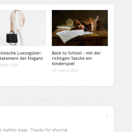
zösische Luxusgüter:
Back to School – mit der
Statement der Eleganz
richtigen Tasche ein
Kinderspiel
ktober 2024
20. August 2022
1
 leather bags. Thanks for sharing.