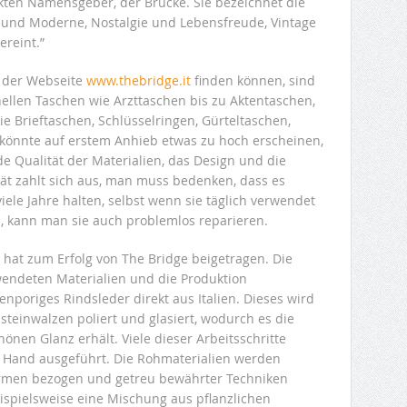
ten Namensgeber, der Brücke. Sie bezeichnet die
on und Moderne, Nostalgie und Lebensfreude, Vintage
ereint.”
f der Webseite
www.thebridge.it
finden können, sind
onellen Taschen wie Arzttaschen bis zu Aktentaschen,
e Brieftaschen, Schlüsselringen, Gürteltaschen,
 könnte auf erstem Anhieb etwas zu hoch erscheinen,
de Qualität der Materialien, das Design und die
ität zahlt sich aus, man muss bedenken, dass es
viele Jahre halten, selbst wenn sie täglich verwendet
n, kann man sie auch problemlos reparieren.
 hat zum Erfolg von The Bridge beigetragen. Die
erwendeten Materialien und die Produktion
nporiges Rindsleder direkt aus Italien. Dieses wird
steinwalzen poliert und glasiert, wodurch es die
nen Glanz erhält. Viele dieser Arbeitsschritte
Hand ausgeführt. Die Rohmaterialien werden
armen bezogen und getreu bewährter Techniken
eispielsweise eine Mischung aus pflanzlichen