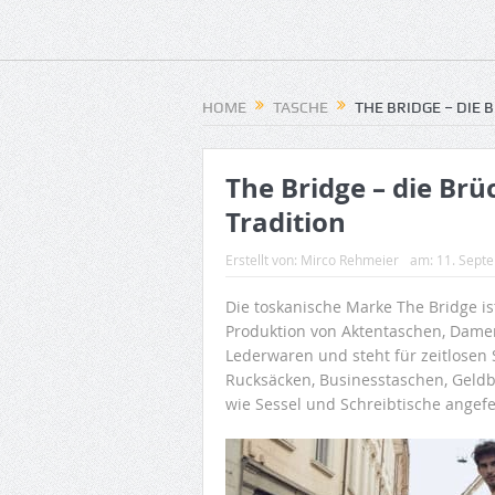
HOME
TASCHE
THE BRIDGE – DIE
The Bridge – die Br
Tradition
Erstellt von:
Mirco Rehmeier
am:
11. Sept
Die toskanische Marke The Bridge is
Produktion von Aktentaschen, Dame
Lederwaren und steht für zeitlosen S
Rucksäcken, Businesstaschen, Geld
wie Sessel und Schreibtische angefer