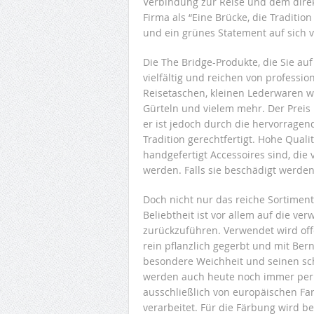
Verbindung zur Reise und dem direk
Firma als “Eine Brücke, die Traditi
und ein grünes Statement auf sich v
Die The Bridge-Produkte, die Sie au
vielfältig und reichen von professi
Reisetaschen, kleinen Lederwaren wi
Gürteln und vielem mehr. Der Preis
er ist jedoch durch die hervorragen
Tradition gerechtfertigt. Hohe Qual
handgefertigt Accessoires sind, die 
werden. Falls sie beschädigt werde
Doch nicht nur das reiche Sortiment
Beliebtheit ist vor allem auf die v
zurückzuführen. Verwendet wird offe
rein pflanzlich gegerbt und mit Bern
besondere Weichheit und seinen schö
werden auch heute noch immer per 
ausschließlich von europäischen F
verarbeitet. Für die Färbung wird b