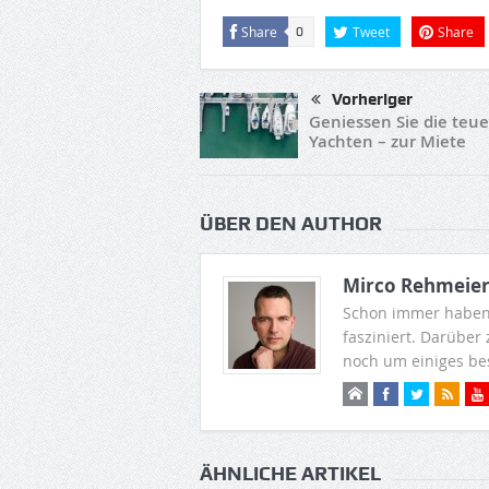
Share
Tweet
Share
0
Vorheriger
Geniessen Sie die teu
Yachten – zur Miete
ÜBER DEN AUTHOR
Mirco Rehmeie
Schon immer haben
fasziniert. Darüber
noch um einiges be
ÄHNLICHE ARTIKEL