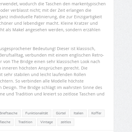
 verwendet, wodurch die Taschen den markentypischen
oder verblasst nicht; mit der Zeit erlangen die
z individuelle Patinierung, die zur Einzigartigkeit
schöner und lebendiger macht. Kleine Kratzer und
ht als Makel angesehen werden, sondern erzählen
ausgesprochener Bedeutung! Dieser ist klassisch,
n Berufsalltag, verbunden mit einem englischen Retro-
r von The Bridge einen sehr klassischen Look nach
m inneren höchsten Ansprüchen gerecht. Die
it sehr stabilen und leicht laufenden Rollen
ichtern. So verbinden alle Modelle höchste
len Design. The Bridge schlägt im wahrsten Sinne des
e und Tradition und kreiert so zeitlose Taschen und
Brieftasche
Funktionalität
Gürtel
Italien
Koffer
Tasche
Tradition
Vintage
zeitlos