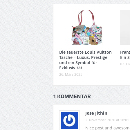
Die teuerste Louis Vuitton
Fran
Tasche – Luxus, Prestige
Ein 
und ein Symbol für
02. O
Exklusivität
26. März 2025
1 KOMMENTAR
Jose Jithin
2. November 2020 at 18:01
Nice post and awesome