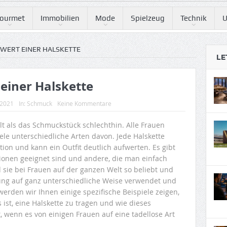
ourmet
Immobilien
Mode
Spielzeug
Technik
U
WERT EINER HALSKETTE
LE
einer Halskette
 2021
In:
Schmuck
Keine Kommentare
lt als das Schmuckstück schlechthin. Alle Frauen
ele unterschiedliche Arten davon. Jede Halskette
tion und kann ein Outfit deutlich aufwerten. Es gibt
tionen geeignet sind und andere, die man einfach
 sie bei Frauen auf der ganzen Welt so beliebt und
ung auf ganz unterschiedliche Weise verwendet und
werden wir Ihnen einige spezifische Beispiele zeigen,
s ist, eine Halskette zu tragen und wie dieses
 wenn es von einigen Frauen auf eine tadellose Art