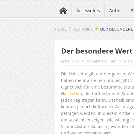
Accessoires
Autos
G
HOME
SCHMUCK
DER BESONDERE 
Der besondere Wert 
Erstellt von:
Mirco Rehmeier
am:
11. März
Die Halskette gilt auf der ganzen We
haben mehr als einen und es gibt vi
eignet sich für eine bestimmte Situa
Halsketten
, die für bestimmte Situa
jeden Tag tragen kann. Deshalb sind
können je nach kultureller Auspräg
getragen werden. In diesem Artikel 
die tatsächlich zeigen, wie wichtig e
Schmuckstück ikonisch geworden ist,
und Weise getragen wird.