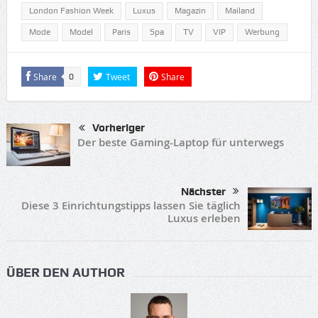
London Fashion Week
Luxus
Magazin
Mailand
Mode
Model
Paris
Spa
TV
VIP
Werbung
Share
Tweet
Share
0
Vorheriger
Der beste Gaming-Laptop für unterwegs
Nächster
Diese 3 Einrichtungstipps lassen Sie täglich
Luxus erleben
ÜBER DEN AUTHOR