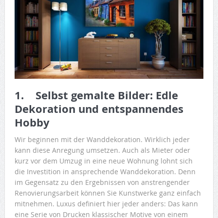
1. Selbst gemalte Bilder: Edle
Dekoration und entspannendes
Hobby
Wir beginnen mit der Wanddekoration. Wirklich jeder
kann diese Anregung umsetzen. Auch als Mieter oder
kurz vor dem Umzug in eine neue Wohnung lohnt sich
die Investition in ansprechende Wanddekoration. Denn
im Gegensatz zu den Ergebnissen von anstrengender
Renovierungsarbeit können Sie Kunstwerke ganz einfach
mitnehmen. Luxus definiert hier jeder anders: Das kann
eine Serie von Drucken klassischer Motive von einem