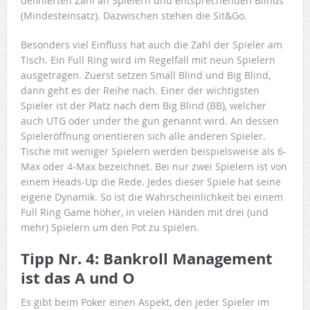
definierten Zahl an Spielern und entsprechenden Blinds
(Mindesteinsatz). Dazwischen stehen die Sit&Go.
Besonders viel Einfluss hat auch die Zahl der Spieler am
Tisch. Ein Full Ring wird im Regelfall mit neun Spielern
ausgetragen. Zuerst setzen Small Blind und Big Blind,
dann geht es der Reihe nach. Einer der wichtigsten
Spieler ist der Platz nach dem Big Blind (BB), welcher
auch UTG oder under the gun genannt wird. An dessen
Spieleröffnung orientieren sich alle anderen Spieler.
Tische mit weniger Spielern werden beispielsweise als 6-
Max oder 4-Max bezeichnet. Bei nur zwei Spielern ist von
einem Heads-Up die Rede. Jedes dieser Spiele hat seine
eigene Dynamik. So ist die Wahrscheinlichkeit bei einem
Full Ring Game höher, in vielen Händen mit drei (und
mehr) Spielern um den Pot zu spielen.
Tipp Nr. 4: Bankroll Management
ist das A und O
Es gibt beim Poker einen Aspekt, den jeder Spieler im