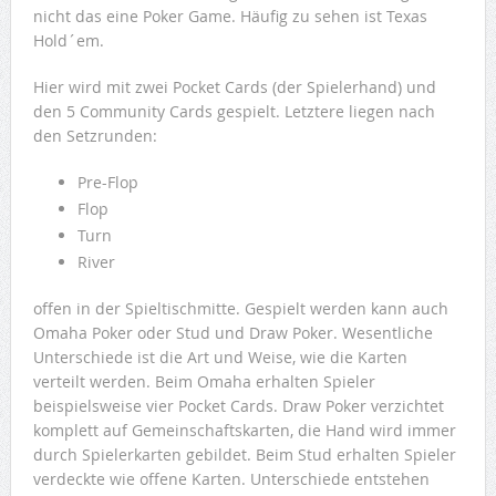
nicht das eine Poker Game. Häufig zu sehen ist Texas
Hold´em.
Hier wird mit zwei Pocket Cards (der Spielerhand) und
den 5 Community Cards gespielt. Letztere liegen nach
den Setzrunden:
Pre-Flop
Flop
Turn
River
offen in der Spieltischmitte. Gespielt werden kann auch
Omaha Poker oder Stud und Draw Poker. Wesentliche
Unterschiede ist die Art und Weise, wie die Karten
verteilt werden. Beim Omaha erhalten Spieler
beispielsweise vier Pocket Cards. Draw Poker verzichtet
komplett auf Gemeinschaftskarten, die Hand wird immer
durch Spielerkarten gebildet. Beim Stud erhalten Spieler
verdeckte wie offene Karten. Unterschiede entstehen