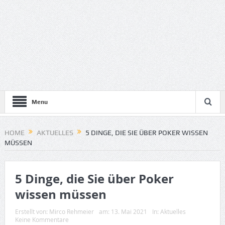
Menu
HOME
AKTUELLES
5 DINGE, DIE SIE ÜBER POKER WISSEN
MÜSSEN
5 Dinge, die Sie über Poker
wissen müssen
Erstellt von:
Mirco Rehmeier
am:
13. Mai 2021
In:
Aktuelles
Keine Kommentare