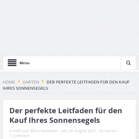
Menu
HOME
GARTEN
DER PERFEKTE LEITFADEN FÜR DEN KAUF
IHRES SONNENSEGELS
Der perfekte Leitfaden für den
Kauf Ihres Sonnensegels
Erstellt von:
Mirco Rehmeier
am:
20. August 2021
In:
Garten
1 Comment