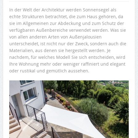
In der Welt der Architektur werden Sonnensegel als
echte Strukturen betrachtet, die zum Haus gehören, da
sie im Allgemeinen zur Abdeckung und zum Schutz der
verfügbaren Außenbereiche verwendet werden. Was sie
von allen anderen Arten von Außenjalousien
unterscheidet, ist nicht nur der Zweck, sondern auch die
Materialien, aus denen sie hergestellt werden. Je
nachdem, für welches Modell Sie sich entscheiden, wird
Ihre Wohnung mehr oder weniger raffiniert und elegant
oder rustikal und gemütlich aussehen.