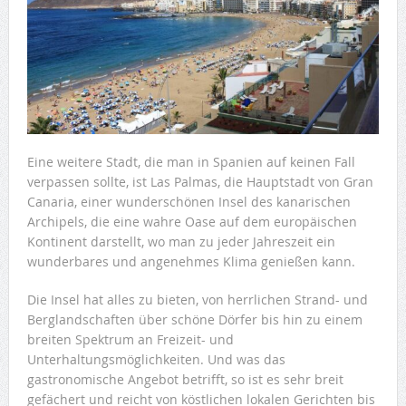
Eine weitere Stadt, die man in Spanien auf keinen Fall
verpassen sollte, ist Las Palmas, die Hauptstadt von Gran
Canaria, einer wunderschönen Insel des kanarischen
Archipels, die eine wahre Oase auf dem europäischen
Kontinent darstellt, wo man zu jeder Jahreszeit ein
wunderbares und angenehmes Klima genießen kann.
Die Insel hat alles zu bieten, von herrlichen Strand- und
Berglandschaften über schöne Dörfer bis hin zu einem
breiten Spektrum an Freizeit- und
Unterhaltungsmöglichkeiten. Und was das
gastronomische Angebot betrifft, so ist es sehr breit
gefächert und reicht von köstlichen lokalen Gerichten bis