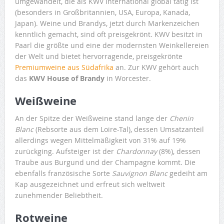
umgewandelt, die als KWV International global tätig ist
(besonders in Großbritannien, USA, Europa, Kanada,
Japan). Weine und Brandys, jetzt durch Markenzeichen
kenntlich gemacht, sind oft preisgekrönt. KWV besitzt in
Paarl die größte und eine der modernsten Weinkellereien
der Welt und bietet hervorragende, preisgekrönte
Premiumweine aus Südafrika
an. Zur KWV gehört auch
das
KWV House of Brandy
in Worcester.
Weißweine
An der Spitze der Weißweine stand lange der
Chenin
Blanc
(Rebsorte aus dem Loire-Tal), dessen Umsatzanteil
allerdings wegen Mittelmäßigkeit von 31% auf 19%
zurückging. Aufsteiger ist der
Chardonnay
(8%), dessen
Traube aus Burgund und der Champagne kommt. Die
ebenfalls französische Sorte
Sauvignon Blanc
gedeiht am
Kap ausgezeichnet und erfreut sich weltweit
zunehmender Beliebtheit.
Rotweine