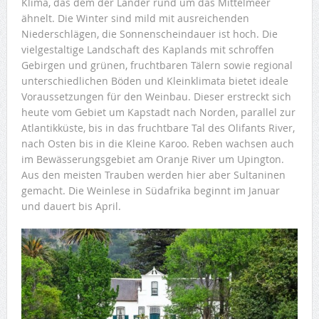
Klima, das dem der Länder rund um das Mittelmeer
ähnelt. Die Winter sind mild mit ausreichenden
Niederschlägen, die Sonnenscheindauer ist hoch. Die
vielgestaltige Landschaft des Kaplands mit schroffen
Gebirgen und grünen, fruchtbaren Tälern sowie regional
unterschiedlichen Böden und Kleinklimata bietet ideale
Voraussetzungen für den Weinbau. Dieser erstreckt sich
heute vom Gebiet um Kapstadt nach Norden, parallel zur
Atlantikküste, bis in das fruchtbare Tal des Olifants River,
nach Osten bis in die Kleine Karoo. Reben wachsen auch
im Bewässerungsgebiet am Oranje River um Upington.
Aus den meisten Trauben werden hier aber Sultaninen
gemacht. Die Weinlese in Südafrika beginnt im Januar
und dauert bis April.