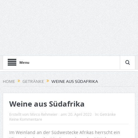
Menu
HOME
GETRÄNKE
WEINE AUS SÜDAFRIKA
Weine aus Südafrika
Erstellt von:
Mirco Rehmeier
am:
20. April 2022
In:
Getränke
Keine Kommentare
Im Weinland an der Südwestecke Afrikas herrscht ein