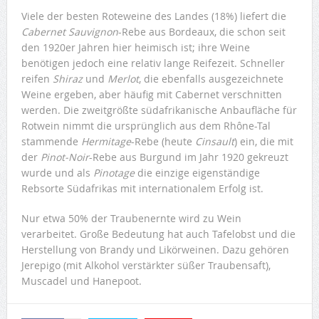
Viele der besten Roteweine des Landes (18%) liefert die
Cabernet Sauvignon
-Rebe aus Bordeaux, die schon seit
den 1920er Jahren hier heimisch ist; ihre Weine
benötigen jedoch eine relativ lange Reifezeit. Schneller
reifen
Shiraz
und
Merlot
, die ebenfalls ausgezeichnete
Weine ergeben, aber häufig mit Cabernet verschnitten
werden. Die zweitgrößte südafrikanische Anbaufläche für
Rotwein nimmt die ursprünglich aus dem Rhône-Tal
stammende
Hermitage
-Rebe (heute
Cinsault
) ein, die mit
der
Pinot-Noir
-Rebe aus Burgund im Jahr 1920 gekreuzt
wurde und als
Pinotage
die einzige eigenständige
Rebsorte Südafrikas mit internationalem Erfolg ist.
Nur etwa 50% der Traubenernte wird zu Wein
verarbeitet. Große Bedeutung hat auch Tafelobst und die
Herstellung von Brandy und Likörweinen. Dazu gehören
Jerepigo (mit Alkohol verstärkter süßer Traubensaft),
Muscadel und Hanepoot.