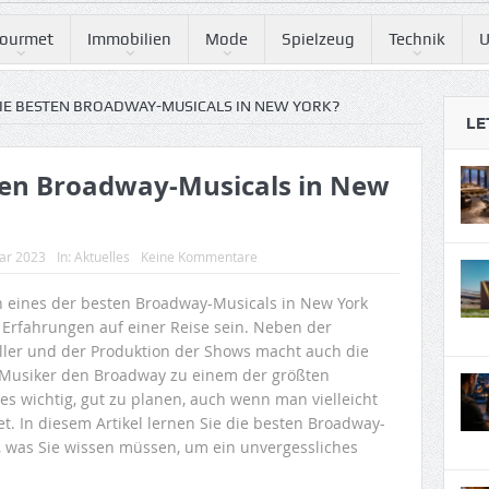
ourmet
Immobilien
Mode
Spielzeug
Technik
U
IE BESTEN BROADWAY-MUSICALS IN NEW YORK?
LE
ten Broadway-Musicals in New
uar 2023
In:
Aktuelles
Keine Kommentare
 eines der besten Broadway-Musicals in New York
n Erfahrungen auf einer Reise sein. Neben der
ller und der Produktion der Shows macht auch die
r Musiker den Broadway zu einem der größten
es wichtig, gut zu planen, auch wenn man vielleicht
et. In diesem Artikel lernen Sie die besten Broadway-
, was Sie wissen müssen, um ein unvergessliches