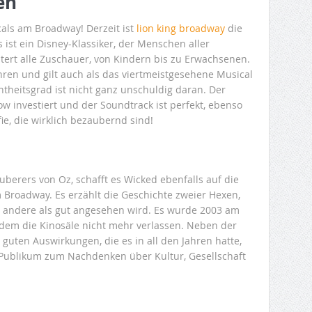
en
cals am Broadway! Derzeit ist
lion king broadway
die
ist ein Disney-Klassiker, der Menschen aller
stert alle Zuschauer, von Kindern bis zu Erwachsenen.
ahren und gilt auch als das viertmeistgesehene Musical
ntheitsgrad ist nicht ganz unschuldig daran. Der
ow investiert und der Soundtrack ist perfekt, ebenso
e, die wirklich bezaubernd sind!
uberers von Oz, schafft es Wicked ebenfalls auf die
 Broadway. Es erzählt die Geschichte zweier Hexen,
e andere als gut angesehen wird. Es wurde 2003 am
dem die Kinosäle nicht mehr verlassen. Neben der
uten Auswirkungen, die es in all den Jahren hatte,
 Publikum zum Nachdenken über Kultur, Gesellschaft