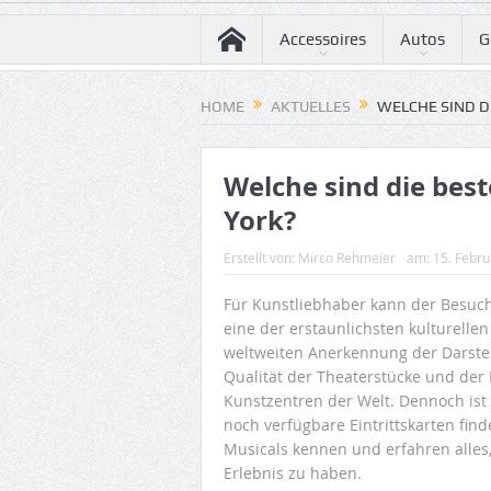
Accessoires
Autos
G
HOME
AKTUELLES
WELCHE SIND D
Welche sind die bes
York?
Erstellt von:
Mirco Rehmeier
am:
15. Febr
Für Kunstliebhaber kann der Besuch
eine der erstaunlichsten kulturelle
weltweiten Anerkennung der Darste
Qualität der Theaterstücke und de
Kunstzentren der Welt. Dennoch ist 
noch verfügbare Eintrittskarten find
Musicals kennen und erfahren alles
Erlebnis zu haben.