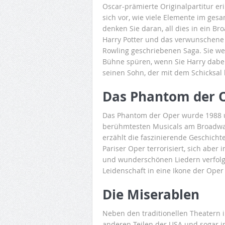
Oscar-prämierte Originalpartitur eri
sich vor, wie viele Elemente im ges
denken Sie daran, all dies in ein B
Harry Potter und das verwunschene Ki
Rowling geschriebenen Saga. Sie we
Bühne spüren, wenn Sie Harry dabei 
seinen Sohn, der mit dem Schicksal k
Das Phantom der 
Das Phantom der Oper wurde 1988 ur
berühmtesten Musicals am Broadway
erzählt die faszinierende Geschich
Pariser Oper terrorisiert, sich aber 
und wunderschönen Liedern verfolge
Leidenschaft in eine Ikone der Oper
Die Miserablen
Neben den traditionellen Theatern 
anderen Teilen der USA und sogar im 