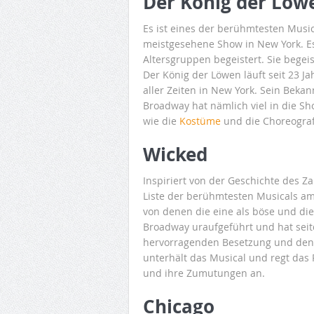
Der König der Löw
Es ist eines der berühmtesten Musi
meistgesehene Show in New York. Es 
Altersgruppen begeistert. Sie begei
Der König der Löwen läuft seit 23 J
aller Zeiten in New York. Sein Bekan
Broadway hat nämlich viel in die Sh
wie die
Kostüme
und die Choreografi
Wicked
Inspiriert von der Geschichte des Za
Liste der berühmtesten Musicals am
von denen die eine als böse und di
Broadway uraufgeführt und hat seit
hervorragenden Besetzung und den g
unterhält das Musical und regt das
und ihre Zumutungen an.
Chicago