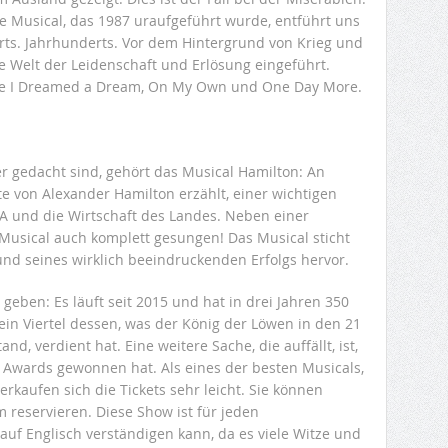
 Musical, das 1987 uraufgeführt wurde, entführt uns
erts. Jahrhunderts. Vor dem Hintergrund von Krieg und
e Welt der Leidenschaft und Erlösung eingeführt.
 wie I Dreamed a Dream, On My Own und One Day More.
r gedacht sind, gehört das Musical Hamilton: An
e von Alexander Hamilton erzählt, einer wichtigen
USA und die Wirtschaft des Landes. Neben einer
Musical auch komplett gesungen! Das Musical sticht
rund seines wirklich beeindruckenden Erfolgs hervor.
geben: Es läuft seit 2015 und hat in drei Jahren 350
t ein Viertel dessen, was der König der Löwen in den 21
nd, verdient hat. Eine weitere Sache, die auffällt, ist,
 Awards gewonnen hat. Als eines der besten Musicals,
erkaufen sich die Tickets sehr leicht. Sie können
 reservieren. Diese Show ist für jeden
auf Englisch verständigen kann, da es viele Witze und