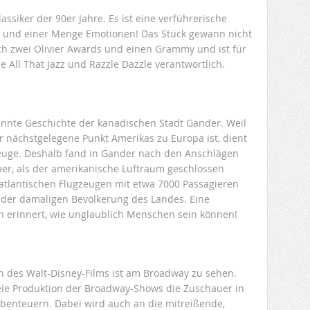
assiker der 90er Jahre. Es ist eine verführerische
d und einer Menge Emotionen! Das Stück gewann nicht
h zwei Olivier Awards und einen Grammy und ist für
 All That Jazz und Razzle Dazzle verantwortlich.
nnte Geschichte der kanadischen Stadt Gander. Weil
 der nächstgelegene Punkt Amerikas zu Europa ist, dient
ugzeuge. Deshalb fand in Gander nach den Anschlägen
er, als der amerikanische Luftraum geschlossen
atlantischen Flugzeugen mit etwa 7000 Passagieren
e der damaligen Bevölkerung des Landes. Eine
an erinnert, wie unglaublich Menschen sein können!
on des Walt-Disney-Films ist am Broadway zu sehen.
reie Produktion der Broadway-Shows die Zuschauer in
Abenteuern. Dabei wird auch an die mitreißende,