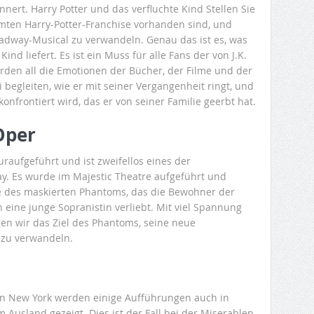
nnert. Harry Potter und das verfluchte Kind Stellen Sie
amten Harry-Potter-Franchise vorhanden sind, und
roadway-Musical zu verwandeln. Genau das ist es, was
nd liefert. Es ist ein Muss für alle Fans der von J.K.
rden all die Emotionen der Bücher, der Filme und der
begleiten, wie er mit seiner Vergangenheit ringt, und
onfrontiert wird, das er von seiner Familie geerbt hat.
Oper
aufgeführt und ist zweifellos eines der
. Es wurde im Majestic Theatre aufgeführt und
te des maskierten Phantoms, das die Bewohner der
in eine junge Sopranistin verliebt. Mit viel Spannung
n wir das Ziel des Phantoms, seine neue
 zu verwandeln.
in New York werden einige Aufführungen auch in
Ausland gezeigt. Dies ist der Fall bei der Miserablen.