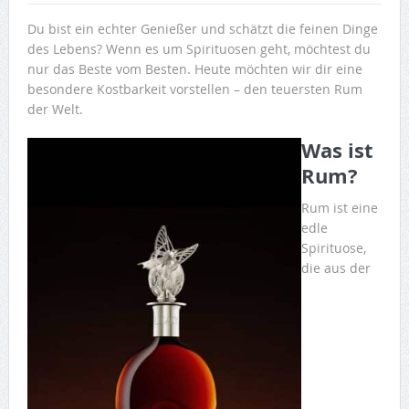
Du bist ein echter Genießer und schätzt die feinen Dinge
des Lebens? Wenn es um Spirituosen geht, möchtest du
nur das Beste vom Besten. Heute möchten wir dir eine
besondere Kostbarkeit vorstellen – den teuersten Rum
der Welt.
Was ist
Rum?
Rum ist eine
edle
Spirituose,
die aus der