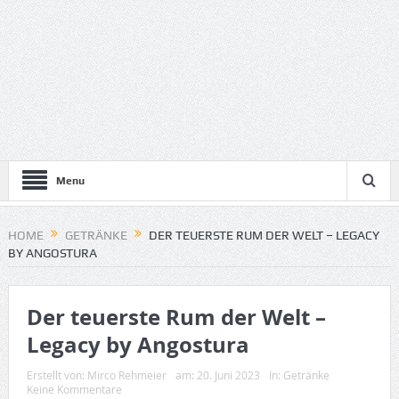
Menu
HOME
GETRÄNKE
DER TEUERSTE RUM DER WELT – LEGACY
BY ANGOSTURA
Der teuerste Rum der Welt –
Legacy by Angostura
Erstellt von:
Mirco Rehmeier
am:
20. Juni 2023
In:
Getränke
Keine Kommentare