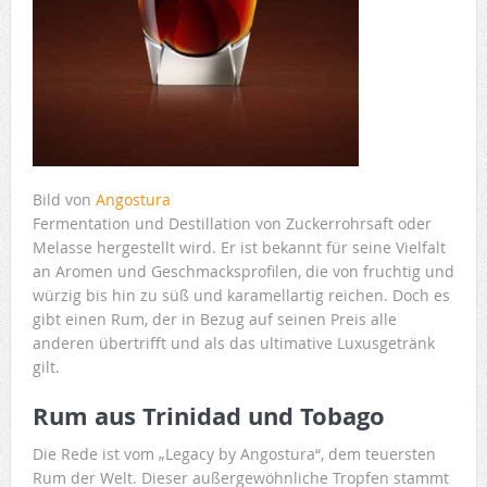
Bild von
Angostura
Fermentation und Destillation von Zuckerrohrsaft oder
Melasse hergestellt wird. Er ist bekannt für seine Vielfalt
an Aromen und Geschmacksprofilen, die von fruchtig und
würzig bis hin zu süß und karamellartig reichen. Doch es
gibt einen Rum, der in Bezug auf seinen Preis alle
anderen übertrifft und als das ultimative Luxusgetränk
gilt.
Rum aus Trinidad und Tobago
Die Rede ist vom „Legacy by Angostura“, dem teuersten
Rum der Welt. Dieser außergewöhnliche Tropfen stammt