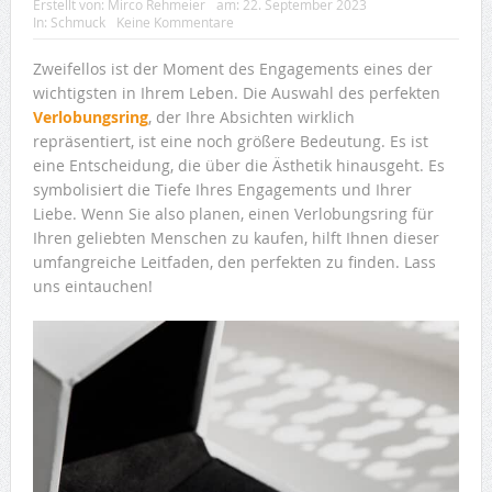
Erstellt von:
Mirco Rehmeier
am:
22. September 2023
In:
Schmuck
Keine Kommentare
Zweifellos ist der Moment des Engagements eines der
wichtigsten in Ihrem Leben. Die Auswahl des perfekten
Verlobungsring
, der Ihre Absichten wirklich
repräsentiert, ist eine noch größere Bedeutung. Es ist
eine Entscheidung, die über die Ästhetik hinausgeht. Es
symbolisiert die Tiefe Ihres Engagements und Ihrer
Liebe. Wenn Sie also planen, einen Verlobungsring für
Ihren geliebten Menschen zu kaufen, hilft Ihnen dieser
umfangreiche Leitfaden, den perfekten zu finden. Lass
uns eintauchen!