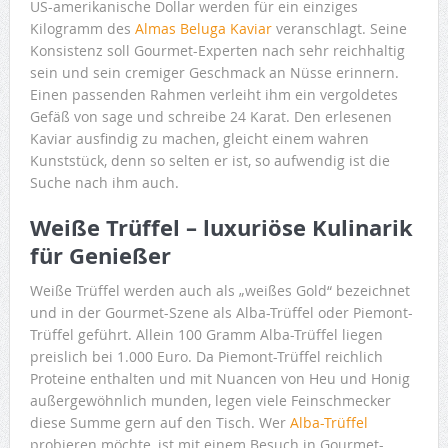
US-amerikanische Dollar werden für ein einziges
Kilogramm des
Almas Beluga Kaviar
veranschlagt. Seine
Konsistenz soll Gourmet-Experten nach sehr reichhaltig
sein und sein cremiger Geschmack an Nüsse erinnern.
Einen passenden Rahmen verleiht ihm ein vergoldetes
Gefäß von sage und schreibe 24 Karat. Den erlesenen
Kaviar ausfindig zu machen, gleicht einem wahren
Kunststück, denn so selten er ist, so aufwendig ist die
Suche nach ihm auch.
Weiße Trüffel – luxuriöse Kulinarik
für Genießer
Weiße Trüffel werden auch als „weißes Gold“ bezeichnet
und in der Gourmet-Szene als Alba-Trüffel oder Piemont-
Trüffel geführt. Allein 100 Gramm Alba-Trüffel liegen
preislich bei 1.000 Euro. Da Piemont-Trüffel reichlich
Proteine enthalten und mit Nuancen von Heu und Honig
außergewöhnlich munden, legen viele Feinschmecker
diese Summe gern auf den Tisch. Wer
Alba-Trüffel
probieren möchte, ist mit einem Besuch in Gourmet-