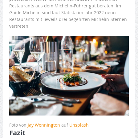
Restaurants aus dem Michelin-Führer gut beraten. Im
Guide Michelin sind laut Statista im Jahr 2022 neun
Restaurants mit jeweils drei begehrten Michelin-Sternen
vertreten.
Foto von
Jay Wennington
auf
Unsplash
Fazit