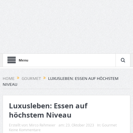
Menu
HOME
GOURMET
LUXUSLEBEN: ESSEN AUF HÖCHSTEM
NIVEAU
Luxusleben: Essen auf
höchstem Niveau
Erstellt von:
Mirco Rehmeier
am:
23. Oktober 2023
In:
Gourmet
Keine Kommentare