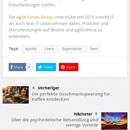
Entscheidungen treffen.
Die
Agile Scrum Group
unterstützt seit 2015 sowohl IT-
als auch Non-IT-Unternehmen dabei, Produkte und
Dienstleistungen auf flexible und agile Weise zu
entwickeln.
Tags:
Agilität
Coach
Organisation
Team
Share
Tweet
Share
0
Vorheriger
Die perfekte Geschmackspaarung für
Kaffee entdecken
Nächster
Über die psychedelische Behandlung und
wenige Vorteile