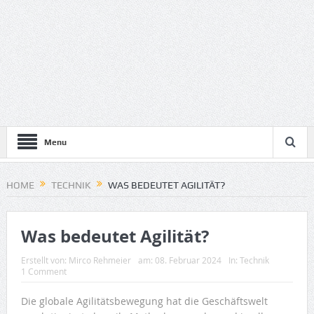
Menu
HOME
TECHNIK
WAS BEDEUTET AGILITÄT?
Was bedeutet Agilität?
Erstellt von:
Mirco Rehmeier
am:
08. Februar 2024
In:
Technik
1 Comment
Die globale Agilitätsbewegung hat die Geschäftswelt