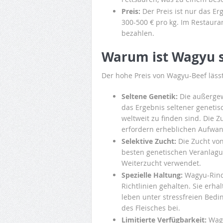
Preis:
Der Preis ist nur das Er
300-500 € pro kg. Im Restaur
bezahlen.
Warum ist Wagyu s
Der hohe Preis von Wagyu-Beef läss
Seltene Genetik:
Die außergew
das Ergebnis seltener genetis
weltweit zu finden sind. Die 
erfordern erheblichen Aufwa
Selektive Zucht:
Die Zucht von
besten genetischen Veranlagu
Weiterzucht verwendet.
Spezielle Haltung:
Wagyu-Rinde
Richtlinien gehalten. Sie erha
leben unter stressfreien Bed
des Fleisches bei.
Limitierte Verfügbarkeit:
Wagy