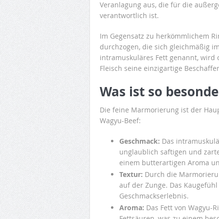
Veranlagung aus, die für die außer
verantwortlich ist.
Im Gegensatz zu herkömmlichem Rind
durchzogen, die sich gleichmäßig im
intramuskuläres Fett genannt, wird 
Fleisch seine einzigartige Beschaffe
Was ist so besond
Die feine Marmorierung ist der Hau
Wagyu-Beef:
Geschmack:
Das intramuskulär
unglaublich saftigen und zart
einem butterartigen Aroma u
Textur:
Durch die Marmorierun
auf der Zunge. Das Kaugefühl i
Geschmackserlebnis.
Aroma:
Das Fett von Wagyu-Ri
Fettsäuren, was zu einem bes