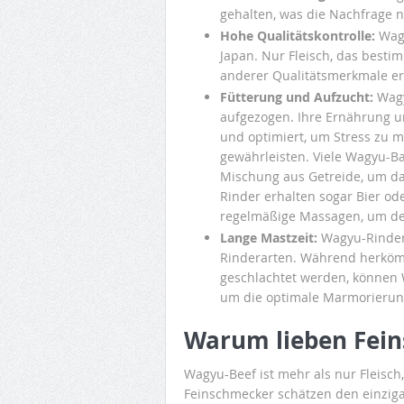
gehalten, was die Nachfrage n
Hohe Qualitätskontrolle:
Wagy
Japan. Nur Fleisch, das besti
anderer Qualitätsmerkmale erf
Fütterung und Aufzucht:
Wagy
aufgezogen. Ihre Ernährung u
und optimiert, um Stress zu m
gewährleisten. Viele Wagyu-Ba
Mischung aus Getreide, um d
Rinder erhalten sogar Bier od
regelmäßige Massagen, um de
Lange Mastzeit:
Wagyu-Rinder 
Rinderarten. Während herköm
geschlachtet werden, können 
um die optimale Marmorierung
Warum lieben Fei
Wagyu-Beef ist mehr als nur Fleisch, 
Feinschmecker schätzen den einziga