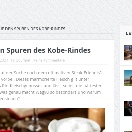
UF DEN SPUREN DES KOBE-RINDES
LE
n Spuren des Kobe-Rindes
 2024
In:
Gourmet
Keine Kommentare
auf der Suche nach dem ultimativen Steak-Erlebnis?
orbei. Dieses marmorierte Fleisch gilt unter
Rindfleischgenusses und lässt selbst die härtesten
h was genau macht Wagyu so besonders und warum
mensionen?