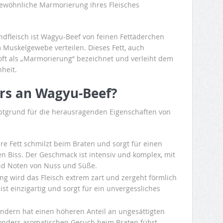
gewöhnliche Marmorierung ihres Fleisches
fleisch ist Wagyu-Beef von feinen Fettäderchen
 Muskelgewebe verteilen. Dieses Fett, auch
oft als „Marmorierung“ bezeichnet und verleiht dem
nheit.
ers an Wagyu-Beef?
ptgrund für die herausragenden Eigenschaften von
e Fett schmilzt beim Braten und sorgt für einen
en Biss. Der Geschmack ist intensiv und komplex, mit
nd Noten von Nuss und Süße.
g wird das Fleisch extrem zart und zergeht förmlich
st einzigartig und sorgt für ein unvergessliches
ndern hat einen höheren Anteil an ungesättigten
onders aromatischen Geruch beim Braten führt.