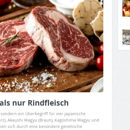
ls nur Rindfleisch
 sondern ein Überbegriff für vier japanische
rz), Akaushi Wagyu (Braun), Kagoshima Wagyu und
nen sich durch eine besondere genetische