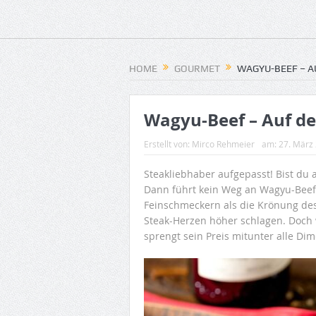
HOME
GOURMET
WAGYU-BEEF – A
Wagyu-Beef – Auf de
Erstellt von:
Mirco Rehmeier
am:
27. März
Steakliebhaber aufgepasst! Bist du 
Dann führt kein Weg an Wagyu-Beef v
Feinschmeckern als die Krönung des 
Steak-Herzen höher schlagen. Doc
sprengt sein Preis mitunter alle Di