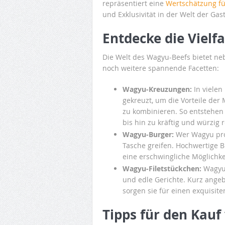
repräsentiert eine
Wertschätzung für
und Exklusivität in der Welt der Gas
Entdecke die Vielf
Die Welt des Wagyu-Beefs bietet ne
noch weitere spannende Facetten:
Wagyu-Kreuzungen:
In viele
gekreuzt, um die Vorteile de
zu kombinieren. So entstehen 
bis hin zu kräftig und würzig 
Wagyu-Burger:
Wer Wagyu prob
Tasche greifen. Hochwertige 
eine erschwingliche Möglichk
Wagyu-Filetstückchen:
Wagyu-
und edle Gerichte. Kurz angeb
sorgen sie für einen exquisit
Tipps für den Kau