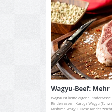
Wagyu-Beef: Mehr a
Wagyu ist keine eigene Rinderrasse,
Rinderrassen: Kuroge Wagyu (Schwa
Mishima Wagyu. Diese Rinder zeich