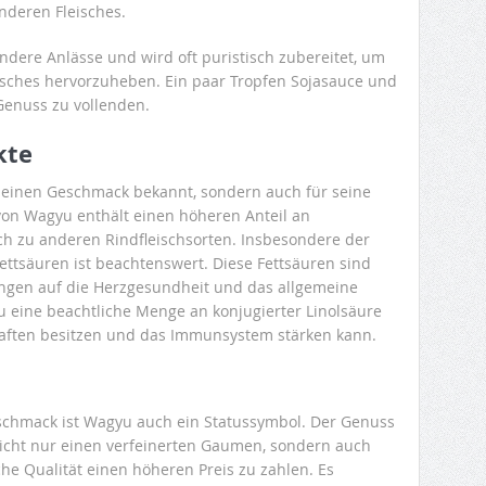
nderen Fleisches.
ondere Anlässe und wird oft puristisch zubereitet, um
sches hervorzuheben. Ein paar Tropfen Sojasauce und
Genuss zu vollenden.
kte
r seinen Geschmack bekannt, sondern auch für seine
 von Wagyu enthält einen höheren Anteil an
ch zu anderen Rindfleischsorten. Insbesondere der
tsäuren ist beachtenswert. Diese Fettsäuren sind
ungen auf die Herzgesundheit und das allgemeine
 eine beachtliche Menge an konjugierter Linolsäure
chaften besitzen und das Immunsystem stärken kann.
hmack ist Wagyu auch ein Statussymbol. Der Genuss
 nicht nur einen verfeinerten Gaumen, sondern auch
che Qualität einen höheren Preis zu zahlen. Es