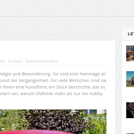
LE
2024
In:
Autos
Keine Kommentare
stalgie und Bewunderung. Sie sind eine Hommage an
unst der Vergangenheit. Für viele Menschen sind sie
n ihnen eine Kunstform, ein Stück Geschichte, das es
rörtern wir, warum Oldtimer mehr als nur ein Hobby