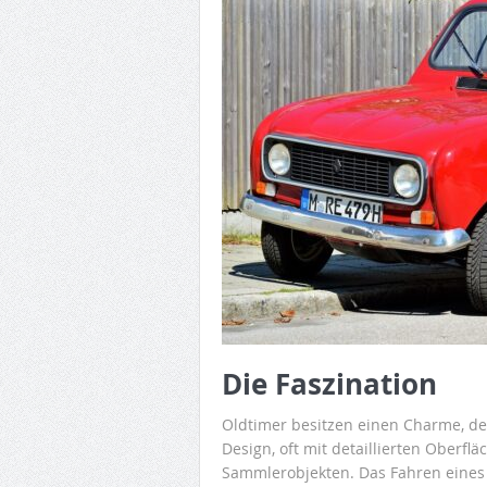
Die Faszination
Oldtimer besitzen einen Charme, der
Design, oft mit detaillierten Oberf
Sammlerobjekten. Das Fahren eines O