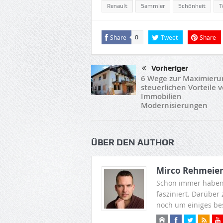
Renault
Sammler
Schönheit
T
Share
Tweet
Share
0
Vorheriger
6 Wege zur Maximieru
steuerlichen Vorteile 
Immobilien
Modernisierungen
ÜBER DEN AUTHOR
Mirco Rehmeie
Schon immer haben
fasziniert. Darüber
noch um einiges be