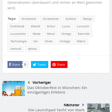
Generationen überdauert und immer an Wert gewinnen
wird.
Tags:
Accessoire
Accessoires
Auktion
Design
funktional
Klassik
Kultur
Luxus
Luxusuhr
Luxusuhren
Mode
Mond
Omega
Sammler
Technologie
Uhr
Uhren
Vintage
Watch
wertvoll
zeitlos
Share
Tweet
Share
0
Vorheriger
Das Oktoberfest in München: Ein
einzigartiges Erlebnis
Nächster
Die Launchpad Yacht von Mark