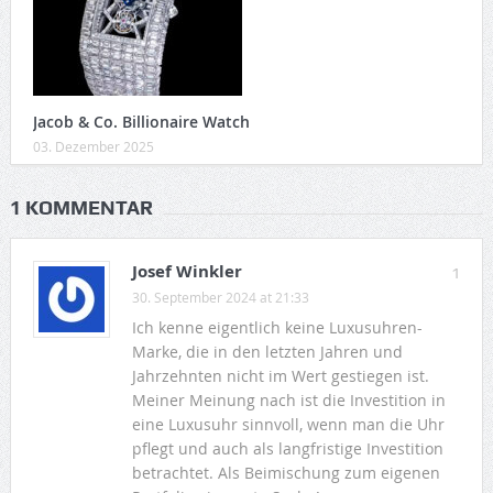
Jacob & Co. Billionaire Watch
03. Dezember 2025
1 KOMMENTAR
Josef Winkler
1
30. September 2024 at 21:33
Ich kenne eigentlich keine Luxusuhren-
Marke, die in den letzten Jahren und
Jahrzehnten nicht im Wert gestiegen ist.
Meiner Meinung nach ist die Investition in
eine Luxusuhr sinnvoll, wenn man die Uhr
pflegt und auch als langfristige Investition
betrachtet. Als Beimischung zum eigenen