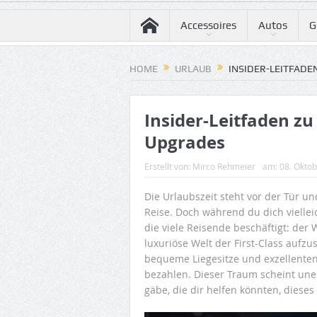
Accessoires
Autos
G
HOME
URLAUB
INSIDER-LEITFADE
Insider-Leitfaden zu
Upgrades
Erstellt von:
Mirco Rehmeier
am:
08. Okto
Die Urlaubszeit steht vor der Tür u
Reise. Doch während du dich vielleic
die viele Reisende beschäftigt: der
luxuriöse Welt der First-Class aufzu
bequeme Liegesitze und exzellenten
bezahlen. Dieser Traum scheint uner
gäbe, die dir helfen könnten, diese