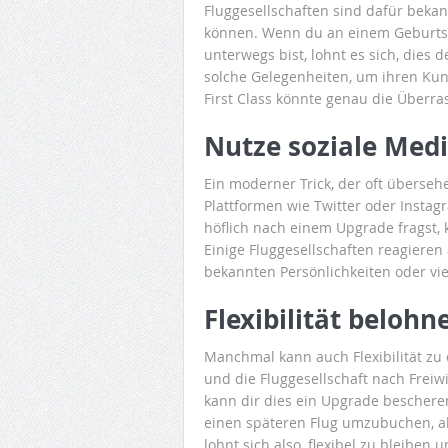
Fluggesellschaften sind dafür bekan
können. Wenn du an einem Geburtst
unterwegs bist, lohnt es sich, dies 
solche Gelegenheiten, um ihren Ku
First Class könnte genau die Überras
Nutze soziale Medi
Ein moderner Trick, der oft überseh
Plattformen wie Twitter oder Instagr
höflich nach einem Upgrade fragst,
Einige Fluggesellschaften reagieren
bekannten Persönlichkeiten oder vi
Flexibilität belohn
Manchmal kann auch Flexibilität zu
und die Fluggesellschaft nach Freiwil
kann dir dies ein Upgrade bescheren
einen späteren Flug umzubuchen, al
lohnt sich also, flexibel zu bleiben