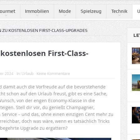
ourmet
Immobilien
Mode
Spielzeug
Technik
U
N ZU KOSTENLOSEN FIRST-CLASS-UPGRADES
LE
 kostenlosen First-Class-
ber 2024
In:
Urlaub
Keine Kommentare
nd damit auch die Vorfreude auf die bevorstehende
ht schon auf den Urlaub freust, gibt es eine Sache,
 Wunsch, von der engen Economy-Klasse in die
steigen. Stell dir vor, du genießt Champagner,
 Service – und das, ohne einen einzigen Cent mehr zu
reichbar, doch was wäre, wenn es tatsächlich Tricks
s begehrte Upgrade zu ergattern?