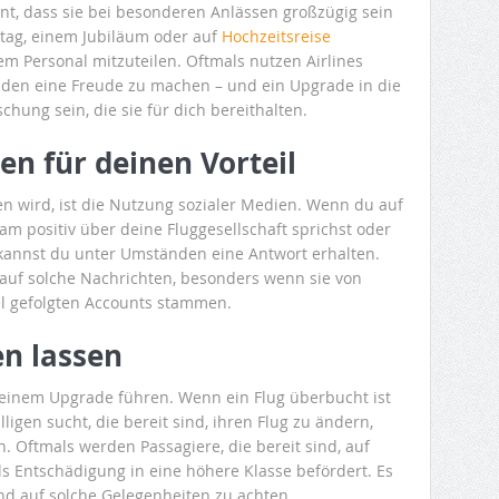
nt, dass sie bei besonderen Anlässen großzügig sein
ag, einem Jubiläum oder auf
Hochzeitsreise
dem Personal mitzuteilen. Oftmals nutzen Airlines
nden eine Freude zu machen – und ein Upgrade in die
chung sein, die sie für dich bereithalten.
en für deinen Vorteil
en wird, ist die Nutzung sozialer Medien. Wenn du auf
am positiv über deine Fluggesellschaft sprichst oder
 kannst du unter Umständen eine Antwort erhalten.
 auf solche Nachrichten, besonders wenn sie von
el gefolgten Accounts stammen.
en lassen
 einem Upgrade führen. Wenn ein Flug überbucht ist
ligen sucht, die bereit sind, ihren Flug zu ändern,
. Oftmals werden Passagiere, die bereit sind, auf
s Entschädigung in eine höhere Klasse befördert. Es
 und auf solche Gelegenheiten zu achten.