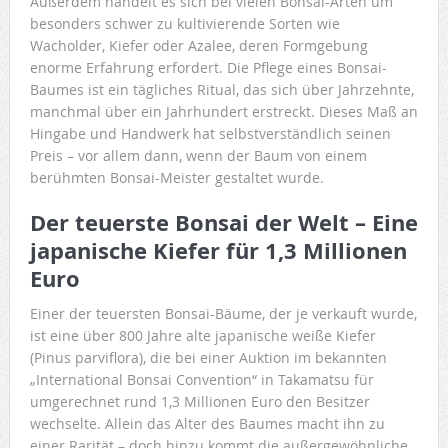
Außerdem handelt es sich bei vielen Bonsai-Arten um
besonders schwer zu kultivierende Sorten wie
Wacholder, Kiefer oder Azalee, deren Formgebung
enorme Erfahrung erfordert. Die Pflege eines Bonsai-
Baumes ist ein tägliches Ritual, das sich über Jahrzehnte,
manchmal über ein Jahrhundert erstreckt. Dieses Maß an
Hingabe und Handwerk hat selbstverständlich seinen
Preis – vor allem dann, wenn der Baum von einem
berühmten Bonsai-Meister gestaltet wurde.
Der teuerste Bonsai der Welt – Eine
japanische Kiefer für 1,3 Millionen
Euro
Einer der teuersten Bonsai-Bäume, der je verkauft wurde,
ist eine über 800 Jahre alte japanische weiße Kiefer
(Pinus parviflora), die bei einer Auktion im bekannten
„International Bonsai Convention“ in Takamatsu für
umgerechnet rund 1,3 Millionen Euro den Besitzer
wechselte. Allein das Alter des Baumes macht ihn zu
einer Rarität – doch hinzu kommt die außergewöhnliche