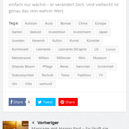
einfach nur wächst – er verändert Dich. Und vielleicht ist
genau das sein wahrer Wert.
Tags:
Auktion
Auto
Bonsai
China
Europa
Garten
Geduld
Investition
Investment
Japan
Juwelen
Keramik
Kultur
Kunst
Künstler
Kunstwerk
Leonardo
Leonardo DiCaprio
LG
Luxus
Meisterwerk
Million
Millionen
Mini
Museum
Orlando Bloom
Pflege
Reise
Sammler
Schönheit
Statussymbol
Technik
Tokio
Tradition
TV
Uhr
Villa
wertvoll
Share
Tweet
Share
0
Vorheriger
Massage mit Happy End – So läuft sie