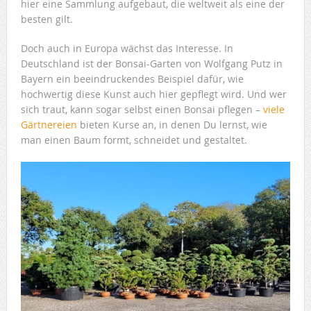
hier eine Sammlung aufgebaut, die weltweit als eine der
besten gilt.
Doch auch in Europa wächst das Interesse. In
Deutschland ist der Bonsai-Garten von Wolfgang Putz in
Bayern ein beeindruckendes Beispiel dafür, wie
hochwertig diese Kunst auch hier gepflegt wird. Und wer
sich traut, kann sogar selbst einen Bonsai pflegen –
viele
Gärtnereien
bieten Kurse an, in denen Du lernst, wie
man einen Baum formt, schneidet und gestaltet.