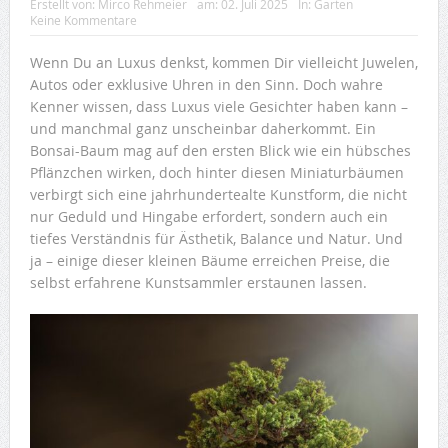
Erstellt von:
Mirco Rehmeier
am:
02. Juli 2025
In:
Garten
Keine Kommentare
Wenn Du an Luxus denkst, kommen Dir vielleicht Juwelen,
Autos oder exklusive Uhren in den Sinn. Doch wahre
Kenner wissen, dass Luxus viele Gesichter haben kann –
und manchmal ganz unscheinbar daherkommt. Ein
Bonsai-Baum mag auf den ersten Blick wie ein hübsches
Pflänzchen wirken, doch hinter diesen Miniaturbäumen
verbirgt sich eine jahrhundertealte Kunstform, die nicht
nur Geduld und Hingabe erfordert, sondern auch ein
tiefes Verständnis für Ästhetik, Balance und Natur. Und
ja – einige dieser kleinen Bäume erreichen Preise, die
selbst erfahrene Kunstsammler erstaunen lassen.