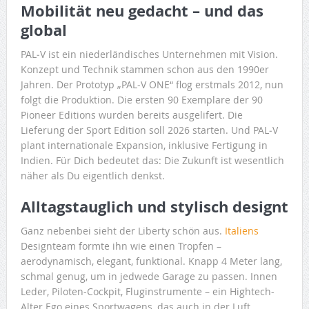
Mobilität neu gedacht – und das
global
PAL‑V ist ein niederländisches Unternehmen mit Vision.
Konzept und Technik stammen schon aus den 1990er
Jahren. Der Prototyp „PAL‑V ONE“ flog erstmals 2012, nun
folgt die Produktion. Die ersten 90 Exemplare der 90
Pioneer Editions wurden bereits ausgelifert. Die
Lieferung der Sport Edition soll 2026 starten. Und PAL‑V
plant internationale Expansion, inklusive Fertigung in
Indien. Für Dich bedeutet das: Die Zukunft ist wesentlich
näher als Du eigentlich denkst.
Alltagstauglich und stylisch designt
Ganz nebenbei sieht der Liberty schön aus.
Italiens
Designteam formte ihn wie einen Tropfen –
aerodynamisch, elegant, funktional. Knapp 4 Meter lang,
schmal genug, um in jedwede Garage zu passen. Innen
Leder, Piloten-Cockpit, Fluginstrumente – ein Hightech-
Alter Ego eines Sportwagens, das auch in der Luft