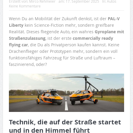
Erstellt von:
Mirco Rehmeier
am:
17. September 2025
In:
Autos
Keine Kommentare
Wenn Du an Mobilität der Zukunft denkst, ist der
PAL‑V
Liberty
kein Science-Fiction mehr, sondern greifbare
Realität. Dieses fliegende Auto, ein wahres
Gyroplane mit
Straßenzulassung
, ist der erste
commercially ready
flying car
, die Du als Privatperson kaufen kannst. Keine
Drachenflieger oder Prototypen mehr, sondern ein voll
funktionsfähiges Fahrzeug für Straße und Luftraum –
faszinierend, oder?
Technik, die auf der Straße startet
und in den Himmel führt