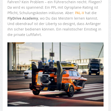
Fahren? Kein Problem – ein Führerschein reicht. Fliegen?
Da wird es spannend: Ein PPL mit Gyroplane-Rating ist
Pflicht, Schulungskosten inklusive. Aber:
PAL‑V
hat die
FlyDrive Academy
, wo Du das Meistern lernen kannst.
Und obendrauf ist der Liberty so designt, dass Anfänger
ihn sicher bedienen können. Ein realistischer Einstieg in
die private Luftfahrt.