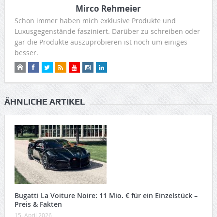
Mirco Rehmeier
Schon immer haben mich exklusive Produkte und
Luxusgegenstände fasziniert. Darüber zu schreiben oder
gar die Produkte auszuprobieren ist noch um einiges
besser.
ÄHNLICHE ARTIKEL
Bugatti La Voiture Noire: 11 Mio. € für ein Einzelstück –
Preis & Fakten
15. April 2026