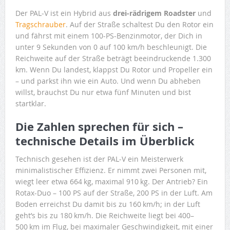
Der PAL‑V ist ein Hybrid aus
drei-rädrigem Roadster
und
Tragschrauber
. Auf der Straße schaltest Du den Rotor ein
und fährst mit einem 100-PS-Benzinmotor, der Dich in
unter 9 Sekunden von 0 auf 100 km/h beschleunigt. Die
Reichweite auf der Straße beträgt beeindruckende 1.300
km. Wenn Du landest, klappst Du Rotor und Propeller ein
– und parkst ihn wie ein Auto. Und wenn Du abheben
willst, brauchst Du nur etwa fünf Minuten und bist
startklar.
Die Zahlen sprechen für sich –
technische Details im Überblick
Technisch gesehen ist der PAL‑V ein Meisterwerk
minimalistischer Effizienz. Er nimmt zwei Personen mit,
wiegt leer etwa 664 kg, maximal 910 kg. Der Antrieb? Ein
Rotax-Duo – 100 PS auf der Straße, 200 PS in der Luft. Am
Boden erreichst Du damit bis zu 160 km/h; in der Luft
geht’s bis zu 180 km/h. Die Reichweite liegt bei 400–
500 km im Flug, bei maximaler Geschwindigkeit, mit einer