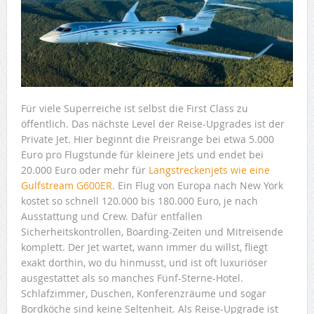
Für viele Superreiche ist selbst die First Class zu
öffentlich. Das nächste Level der Reise-Upgrades ist der
Private Jet. Hier beginnt die Preisrange bei etwa 5.000
Euro pro Flugstunde für kleinere Jets und endet bei
20.000 Euro oder mehr für
Langstreckenjets wie eine
Gulfstream G600ER
. Ein Flug von Europa nach New York
kostet so schnell 120.000 bis 180.000 Euro, je nach
Ausstattung und Crew. Dafür entfallen
Sicherheitskontrollen, Boarding-Zeiten und Mitreisende
komplett. Der Jet wartet, wann immer du willst, fliegt
exakt dorthin, wo du hinmusst, und ist oft luxuriöser
ausgestattet als so manches Fünf-Sterne-Hotel.
Schlafzimmer, Duschen, Konferenzräume und sogar
Bordköche sind keine Seltenheit. Als Reise-Upgrade ist