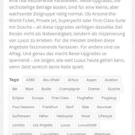
eine real existierende Parallelwelt. Reise-Upgrades, die
sechsstellige Beträge kosten, sind für eine kleine, aber
wachsende Zielgruppe völlig normal. Ob Around-the-
World-Ticket, Private Jet, Superyacht oder First-Class-Suite
mit Dusche – all diese Upgrades verfolgen dasselbe Ziel:
Reisen nicht als Notwendigkeit, sondern als Inszenierung
von Luxus zu erleben. Für die meisten bleiben diese
Angebote faszinierende Fantasien. Für andere sind sie
Alltag. Und genau das macht Reise-Upgrades so
spannend – sie zeigen, wie weit Luxus heute gehen kann,
wenn Geld wirklich keine Rolle spielt.
Tags:
A380
Abu Dhabi
Airbus
Aspen
Aviation
Bar
Boot
Butler
Champagner
Charter
Dusche
Eclipse
Europa
First-Class
Flughafen
Flugzeug
Four Seasons
Frankfurt
Genf
Glas
Gourmet
Gulfstream
Hafen
Helikopter
Hotel
Lifestyle
London
Los Angeles
Luxus
Luxushotel
Luxushotels
Luxusleben
Luxusreisen
Malediven