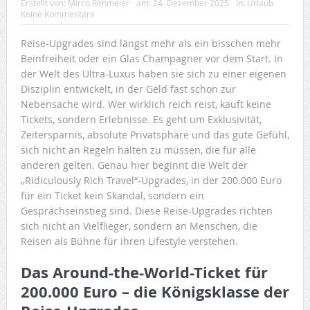
Erstellt von:
Mirco Rehmeier
am:
24. Dezember 2025
In:
Urlaub
Keine Kommentare
Reise-Upgrades sind längst mehr als ein bisschen mehr
Beinfreiheit oder ein Glas Champagner vor dem Start. In
der Welt des Ultra-Luxus haben sie sich zu einer eigenen
Disziplin entwickelt, in der Geld fast schon zur
Nebensache wird. Wer wirklich reich reist, kauft keine
Tickets, sondern Erlebnisse. Es geht um Exklusivität,
Zeitersparnis, absolute Privatsphäre und das gute Gefühl,
sich nicht an Regeln halten zu müssen, die für alle
anderen gelten. Genau hier beginnt die Welt der
„Ridiculously Rich Travel“-Upgrades, in der 200.000 Euro
für ein Ticket kein Skandal, sondern ein
Gesprächseinstieg sind. Diese Reise-Upgrades richten
sich nicht an Vielflieger, sondern an Menschen, die
Reisen als Bühne für ihren Lifestyle verstehen.
Das Around-the-World-Ticket für
200.000 Euro – die Königsklasse der