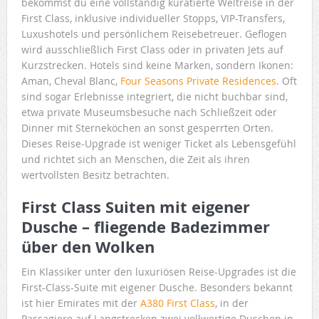
bekommst du eine vollständig kuratierte Weltreise in der
First Class, inklusive individueller Stopps, VIP-Transfers,
Luxushotels und persönlichem Reisebetreuer. Geflogen
wird ausschließlich First Class oder in privaten Jets auf
Kurzstrecken. Hotels sind keine Marken, sondern Ikonen:
Aman, Cheval Blanc,
Four Seasons Private Residences
. Oft
sind sogar Erlebnisse integriert, die nicht buchbar sind,
etwa private Museumsbesuche nach Schließzeit oder
Dinner mit Sterneköchen an sonst gesperrten Orten.
Dieses Reise-Upgrade ist weniger Ticket als Lebensgefühl
und richtet sich an Menschen, die Zeit als ihren
wertvollsten Besitz betrachten.
First Class Suiten mit eigener
Dusche – fliegende Badezimmer
über den Wolken
Ein Klassiker unter den luxuriösen Reise-Upgrades ist die
First-Class-Suite mit eigener Dusche. Besonders bekannt
ist hier Emirates mit der
A380 First Class
, in der
Passagiere auf Langstrecken zwei vollwertige Duschen in