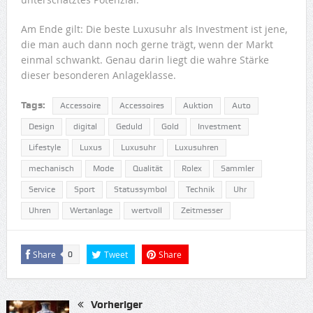
Am Ende gilt: Die beste Luxusuhr als Investment ist jene,
die man auch dann noch gerne trägt, wenn der Markt
einmal schwankt. Genau darin liegt die wahre Stärke
dieser besonderen Anlageklasse.
Tags:
Accessoire
Accessoires
Auktion
Auto
Design
digital
Geduld
Gold
Investment
Lifestyle
Luxus
Luxusuhr
Luxusuhren
mechanisch
Mode
Qualität
Rolex
Sammler
Service
Sport
Statussymbol
Technik
Uhr
Uhren
Wertanlage
wertvoll
Zeitmesser
Share
Tweet
Share
0
Vorheriger