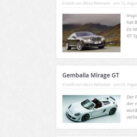
Erstellt von:
Mirco Rehmeier
am:
12. Augu
Insp
hat B
zu s
GT Sp
Gemballa Mirage GT
Erstellt von:
Mirco Rehmeier
am:
05. Augu
Der P
der 
wurd
verli