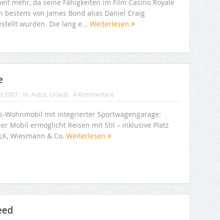
eit mehr, da seine Fähigkeiten im Film Casino Royale
n bestens von James Bond alias Daniel Craig
stellt wurden. Die lang e...
Weiterlesen
e
st 2007
In:
Autos
,
Urlaub
4 Kommentare
s-Wohnmobil mit integrierter Sportwagengarage:
er Mobil ermöglicht Reisen mit Stil – inklusive Platz
SLK, Wiesmann & Co.
Weiterlesen
eed