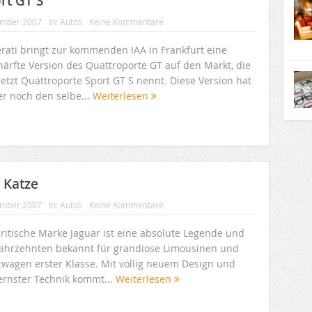
rt GT S
ember 2007
In:
Autos
Keine Kommentare
rati bringt zur kommenden IAA in Frankfurt eine
härfte Version des Quattroporte GT auf den Markt, die
jetzt Quattroporte Sport GT S nennt. Diese Version hat
r noch den selbe...
Weiterlesen
 Katze
ember 2007
In:
Autos
Keine Kommentare
britische Marke Jaguar ist eine absolute Legende und
 Jahrzehnten bekannt für grandiose Limousinen und
twagen erster Klasse. Mit völlig neuem Design und
rnster Technik kommt...
Weiterlesen