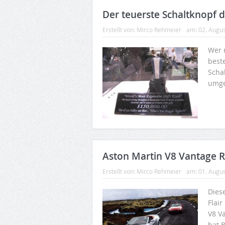
Der teuerste Schaltknopf d
Erstellt von:
Mirco Rehmeier
am:
02. Augu
Wer r
beste
Schal
umge
Aston Martin V8 Vantage 
Erstellt von:
Mirco Rehmeier
am:
01. Augu
Dies
Flai
V8 V
hat B