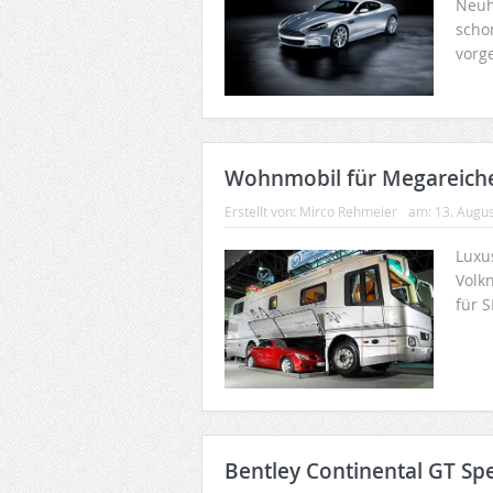
Neuh
scho
vorge
Wohnmobil für Megareich
Erstellt von:
Mirco Rehmeier
am:
13. Augu
Luxu
Volkn
für 
Bentley Continental GT Sp