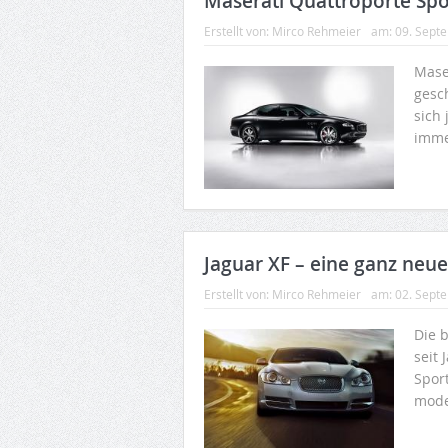
Maserati Quattroporte Spo
Erstellt von:
Mirco Rehmeier
am:
09. Sept
Mase
gesc
sich 
imme
Jaguar XF – eine ganz neue
Erstellt von:
Mirco Rehmeier
am:
02. Sept
Die 
seit
Spor
mode