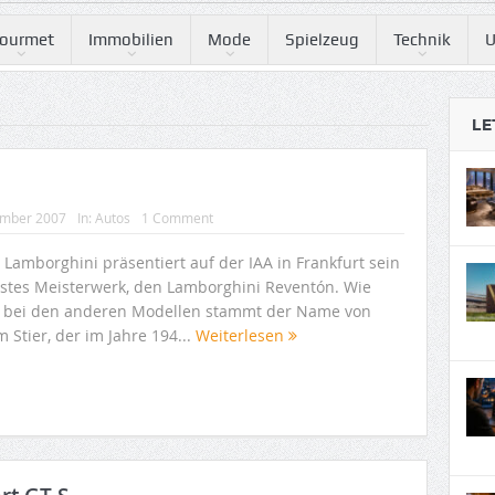
ourmet
Immobilien
Mode
Spielzeug
Technik
U
LE
ember 2007
In:
Autos
1 Comment
 Lamborghini präsentiert auf der IAA in Frankfurt sein
stes Meisterwerk, den Lamborghini Reventón. Wie
 bei den anderen Modellen stammt der Name von
 Stier, der im Jahre 194...
Weiterlesen