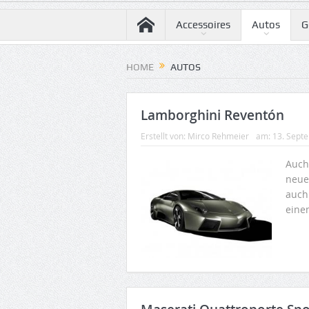
Accessoires
Autos
G
HOME
AUTOS
Lamborghini Reventón
Erstellt von:
Mirco Rehmeier
am:
13. Sept
Auch
neue
auch
einem