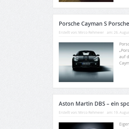
Porsche Cayman S Porsche 
Erstellt von:
Mirco Rehmeier
am:
26. Augu
Pors
„Por
auf 
Caym
Aston Martin DBS – ein spor
Erstellt von:
Mirco Rehmeier
am:
19. Augu
Eigen