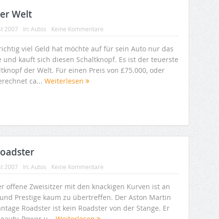
er Welt
st 2007
In:
Autos
Keine Kommentare
ichtig viel Geld hat möchte auf für sein Auto nur das
 und kauft sich diesen Schaltknopf. Es ist der teuerste
tknopf der Welt. Für einen Preis von £75.000, oder
rechnet ca...
Weiterlesen
Roadster
st 2007
In:
Autos
Keine Kommentare
er offene Zweisitzer mit den knackigen Kurven ist an
r und Prestige kaum zu übertreffen. Der Aston Martin
antage Roadster ist kein Roadster von der Stange. Er
eauty, Power u...
Weiterlesen