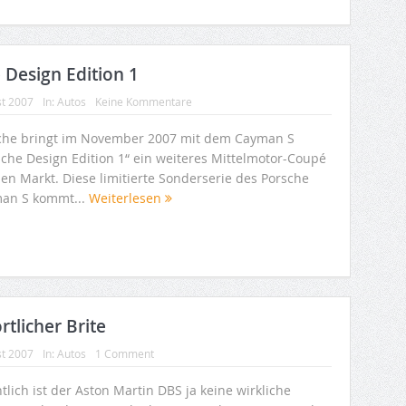
Design Edition 1
st 2007
In:
Autos
Keine Kommentare
che bringt im November 2007 mit dem Cayman S
sche Design Edition 1“ ein weiteres Mittelmotor-Coupé
den Markt. Diese limitierte Sonderserie des Porsche
an S kommt...
Weiterlesen
tlicher Brite
st 2007
In:
Autos
1 Comment
tlich ist der Aston Martin DBS ja keine wirkliche