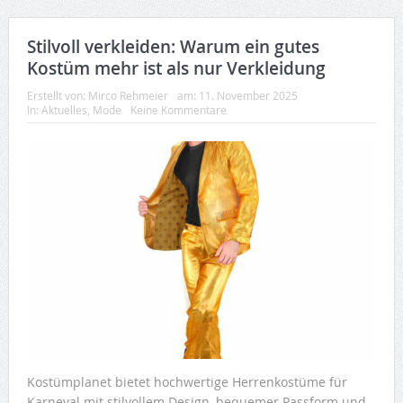
Stilvoll verkleiden: Warum ein gutes
Kostüm mehr ist als nur Verkleidung
Erstellt von:
Mirco Rehmeier
am:
11. November 2025
In:
Aktuelles
,
Mode
Keine Kommentare
Kostümplanet bietet hochwertige Herrenkostüme für
Karneval mit stilvollem Design, bequemer Passform und