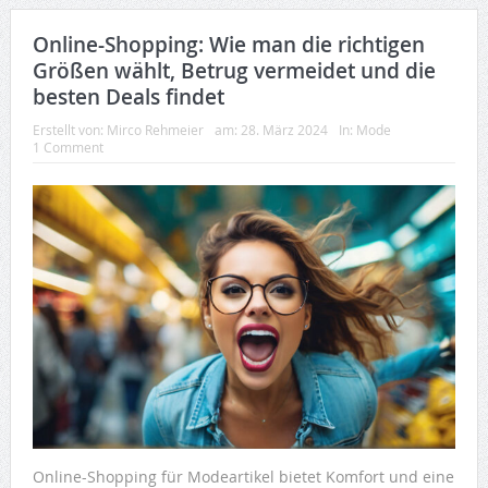
Online-Shopping: Wie man die richtigen
Größen wählt, Betrug vermeidet und die
besten Deals findet
Erstellt von:
Mirco Rehmeier
am:
28. März 2024
In:
Mode
1 Comment
Online-Shopping für Modeartikel bietet Komfort und eine