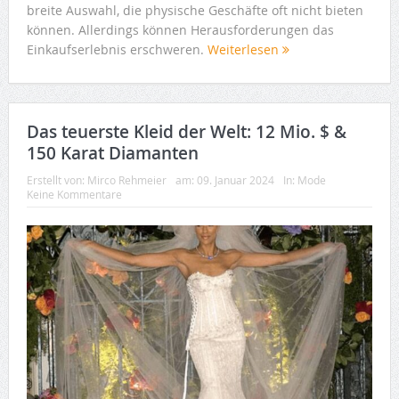
breite Auswahl, die physische Geschäfte oft nicht bieten
können. Allerdings können Herausforderungen das
Einkaufserlebnis erschweren.
Weiterlesen
Das teuerste Kleid der Welt: 12 Mio. $ &
150 Karat Diamanten
Erstellt von:
Mirco Rehmeier
am:
09. Januar 2024
In:
Mode
Keine Kommentare