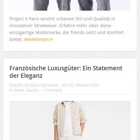
Project X Paris vereint urbanen Stil und Qualität in
innovativer Streetwear. Erfahre mehr über diese
einzigartige Modemarke, die Trends setzt und Komfort
bietet.
Weiterlesen
Französische Luxusgüter: Ein Statement
der Eleganz
Erstellt von:
Mirco Rehmeier
am:
02. Oktober 2024
In:
Mode
,
Tasche
1 Comment