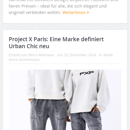
fairen Preisen – ideal für alle, die sich elegant und
originell verkleiden wollen.
Weiterlesen
Project X Paris: Eine Marke definiert
Urban Chic neu
Erstellt von:
Mirco Rehmeier
am:
20. Dezember 2024
In:
Mode
Keine Kommentare