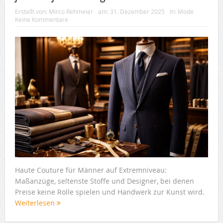
Erstellt von:
Mirco Rehmeier
am:
31. Dezember 2025
In:
Mode
Keine Kommentare
Haute Couture für Männer auf Extremniveau:
Maßanzüge, seltenste Stoffe und Designer, bei denen
Preise keine Rolle spielen und Handwerk zur Kunst wird.
Weiterlesen