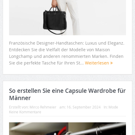
Französische Designer-Handtaschen: Luxus und Eleganz.
Entdecken Sie die Vielfalt der Modelle von Maison
Longchamp und anderen renommierten Marken. Finden
Sie die perfekte Tasche für Ihren St...
Weiterlesen
So erstellen Sie eine Capsule Wardrobe für
Männer
Erstellt von:
Mirco Rehmeier
am:
16. September 2024
In:
Mode
Keine Kommentare