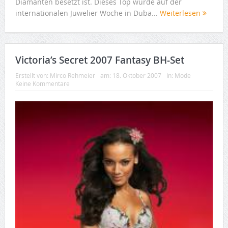
Diamanten besetzt ist. Dieses Top wurde auf der
internationalen Juwelier Woche in Duba...
Weiterlesen
Victoria’s Secret 2007 Fantasy BH-Set
Erstellt von:
Mirco Rehmeier
am:
18. Oktober 2007
In:
Mode
Keine Kommentare