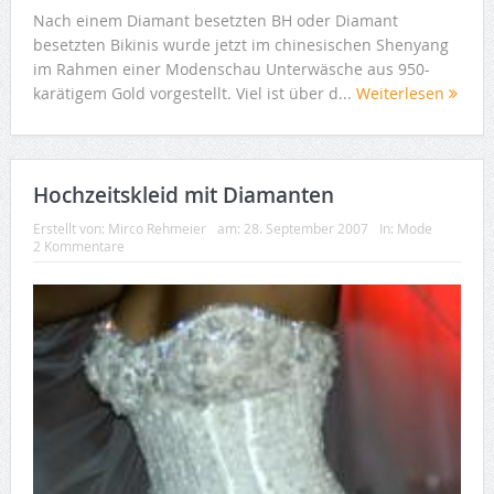
Nach einem Diamant besetzten BH oder Diamant
besetzten Bikinis wurde jetzt im chinesischen Shenyang
im Rahmen einer Modenschau Unterwäsche aus 950-
karätigem Gold vorgestellt. Viel ist über d...
Weiterlesen
Hochzeitskleid mit Diamanten
Erstellt von:
Mirco Rehmeier
am:
28. September 2007
In:
Mode
2 Kommentare