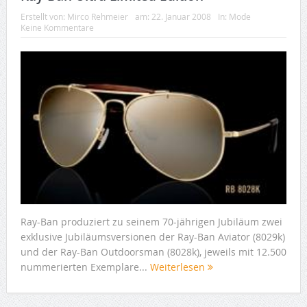
Erstellt von:
Mirco Rehmeier
am:
22. Januar 2008
In:
Mode
Keine Kommentare
Ray-Ban produziert zu seinem 70-jährigen Jubiläum zwei
exklusive Jubiläumsversionen der Ray-Ban Aviator (8029k)
und der Ray-Ban Outdoorsman (8028k), jeweils mit 12.500
nummerierten Exemplare...
Weiterlesen