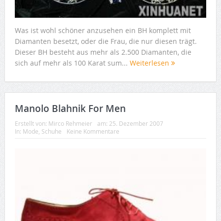
Was ist wohl schöner anzusehen ein BH komplett mit
Diamanten besetzt, oder die Frau, die nur diesen trägt.
Dieser BH besteht aus mehr als 2.500 Diamanten, die
sich auf mehr als 100 Karat sum...
Weiterlesen
Manolo Blahnik For Men
Erstellt von:
Mirco Rehmeier
am:
25. Dezember 2007
In:
Mode
,
Schuhe
Keine Kommentare