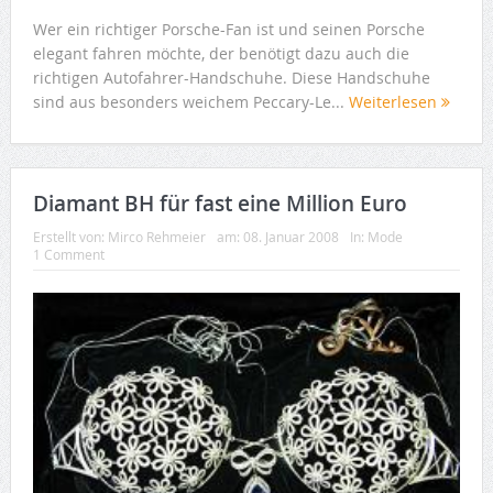
Wer ein richtiger Porsche-Fan ist und seinen Porsche
elegant fahren möchte, der benötigt dazu auch die
richtigen Autofahrer-Handschuhe. Diese Handschuhe
sind aus besonders weichem Peccary-Le...
Weiterlesen
Diamant BH für fast eine Million Euro
Erstellt von:
Mirco Rehmeier
am:
08. Januar 2008
In:
Mode
1 Comment