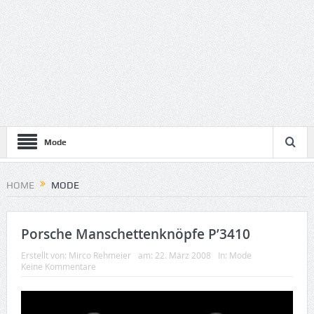
Mode
HOME
MODE
Porsche Manschettenknöpfe P’3410
Erstellt von:
Mirco Rehmeier
am:
22. März 2008
In:
Mode
Keine Kommentare