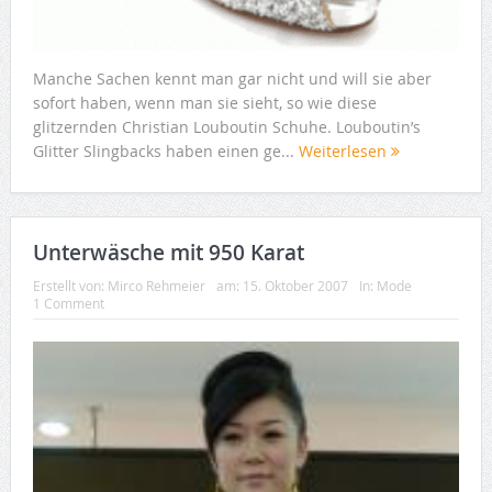
Manche Sachen kennt man gar nicht und will sie aber
sofort haben, wenn man sie sieht, so wie diese
glitzernden Christian Louboutin Schuhe. Louboutin’s
Glitter Slingbacks haben einen ge...
Weiterlesen
Unterwäsche mit 950 Karat
Erstellt von:
Mirco Rehmeier
am:
15. Oktober 2007
In:
Mode
1 Comment