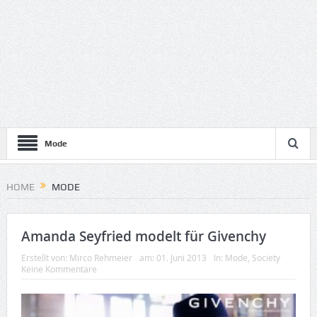
Mode
HOME
MODE
Amanda Seyfried modelt für Givenchy
Erstellt von:
Mirco Rehmeier
am:
01. Juni 2013
In:
Mode
,
Society
Keine Kommentare