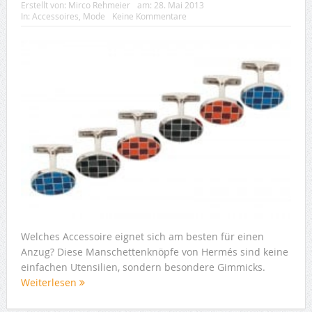
Erstellt von:
Mirco Rehmeier
am:
28. Mai 2013
In:
Accessoires
,
Mode
Keine Kommentare
Welches Accessoire eignet sich am besten für einen
Anzug? Diese Manschettenknöpfe von Hermés sind keine
einfachen Utensilien, sondern besondere Gimmicks.
Weiterlesen