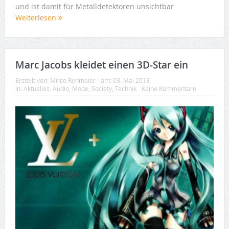
und ist damit für Metalldetektoren unsichtbar
Weiterlesen
Marc Jacobs kleidet einen 3D-Star ein
Erstellt von:
Mirco Rehmeier
am:
03. Mai 2013
In:
Aktuelles
,
Audio
,
Mode
,
Society
,
Technik
Keine Kommentare