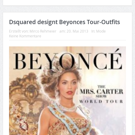
Dsquared designt Beyonces Tour-Outfits
Erstellt von:
Mirco Rehmeier
am:
20. Mai 2013
In:
Mode
Keine Kommentare