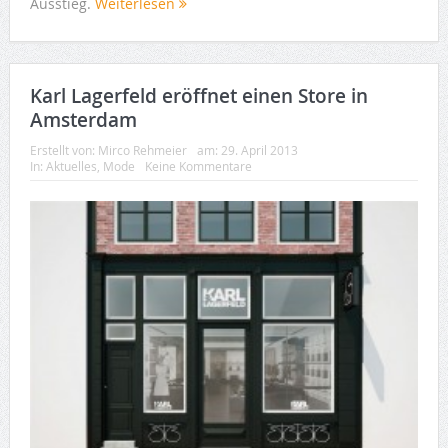
Ausstieg.
Weiterlesen
Karl Lagerfeld eröffnet einen Store in
Amsterdam
Erstellt von:
Mirco Rehmeier
am:
29. April 2013
In:
Aktuelles
,
Mode
Keine Kommentare