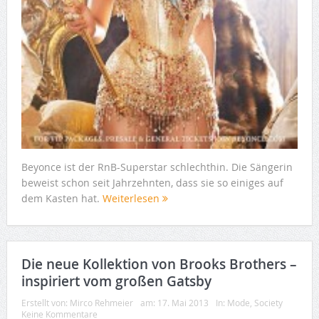
Beyonce ist der RnB-Superstar schlechthin. Die Sängerin
beweist schon seit Jahrzehnten, dass sie so einiges auf
dem Kasten hat.
Weiterlesen
Die neue Kollektion von Brooks Brothers –
inspiriert vom großen Gatsby
Erstellt von:
Mirco Rehmeier
am:
17. Mai 2013
In:
Mode
,
Society
Keine Kommentare