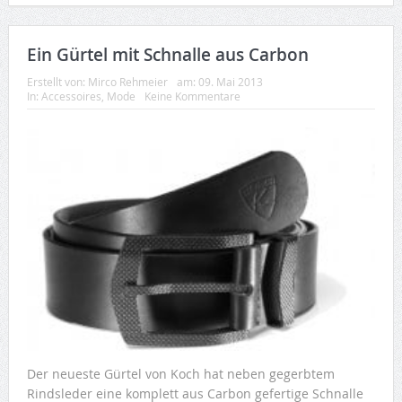
Ein Gürtel mit Schnalle aus Carbon
Erstellt von:
Mirco Rehmeier
am:
09. Mai 2013
In:
Accessoires
,
Mode
Keine Kommentare
Der neueste Gürtel von Koch hat neben gegerbtem
Rindsleder eine komplett aus Carbon gefertige Schnalle