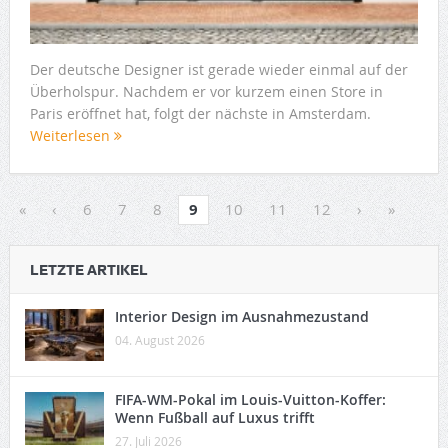
Der deutsche Designer ist gerade wieder einmal auf der
Überholspur. Nachdem er vor kurzem einen Store in
Paris eröffnet hat, folgt der nächste in Amsterdam.
Weiterlesen
«
‹
6
7
8
9
10
11
12
›
»
LETZTE ARTIKEL
Interior Design im Ausnahmezustand
04. August 2026
FIFA-WM-Pokal im Louis-Vuitton-Koffer:
Wenn Fußball auf Luxus trifft
27. Juli 2026