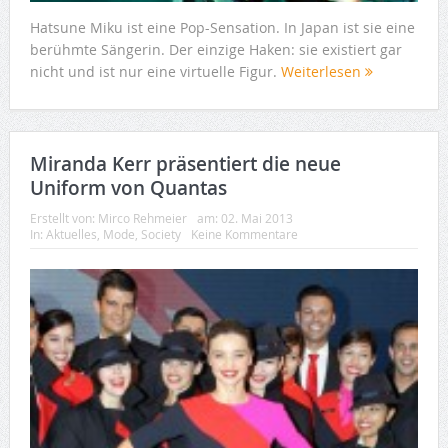
Hatsune Miku ist eine Pop-Sensation. In Japan ist sie eine
berühmte Sängerin. Der einzige Haken: sie existiert gar
nicht und ist nur eine virtuelle Figur.
Weiterlesen
Miranda Kerr präsentiert die neue
Uniform von Quantas
Erstellt von:
Mirco Rehmeier
am:
02. Mai 2013
In:
Aktuelles
,
Mode
,
Society
Keine Kommentare