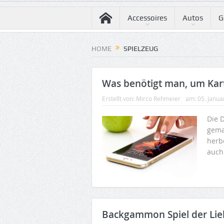
Accessoires
Autos
G
HOME
SPIELZEUG
Was benötigt man, um Kar
Erstellt von:
Mirco Rehmeier
am:
05. Janua
Die D
gema
herbe
auch
Backgammon Spiel der Li