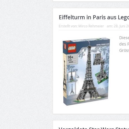
Eiffelturm in Paris aus Leg
Erstellt von:
Mirco Rehmeier
am:
28. Juni 
Dies
des 
Grös