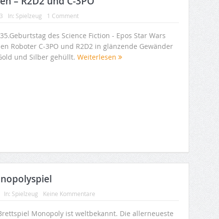
uen – R2D2 und C-3PO
13
In:
Spielzeug
1 Comment
35.Geburtstag des Science Fiction - Epos Star Wars
en Roboter C-3PO und R2D2 in glänzende Gewänder
Gold und Silber gehüllt.
Weiterlesen
nopolyspiel
In:
Spielzeug
Keine Kommentare
Brettspiel Monopoly ist weltbekannt. Die allerneueste