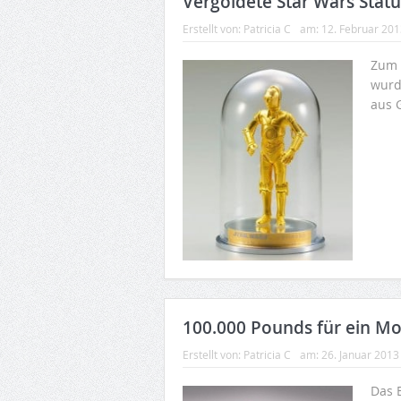
Vergoldete Star Wars Stat
Erstellt von:
Patricia C
am:
12. Februar 20
Zum 
wurd
aus 
100.000 Pounds für ein Mo
Erstellt von:
Patricia C
am:
26. Januar 2013
Das 