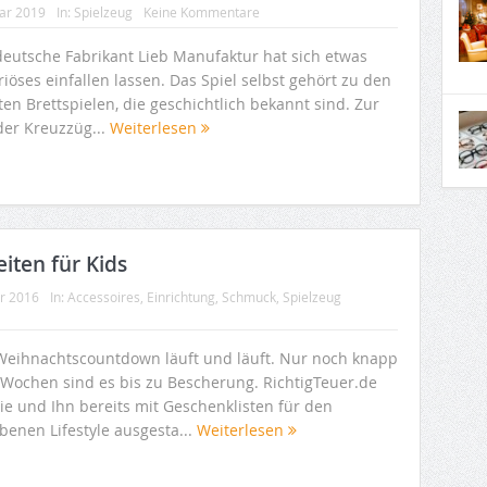
uar 2019
In:
Spielzeug
Keine Kommentare
deutsche Fabrikant Lieb Manufaktur hat sich etwas
iöses einfallen lassen. Das Spiel selbst gehört zu den
ten Brettspielen, die geschichtlich bekannt sind. Zur
der Kreuzzüg...
Weiterlesen
iten für Kids
r 2016
In:
Accessoires
,
Einrichtung
,
Schmuck
,
Spielzeug
Weihnachtscountdown läuft und läuft. Nur noch knapp
 Wochen sind es bis zu Bescherung. RichtigTeuer.de
ie und Ihn bereits mit Geschenklisten für den
benen Lifestyle ausgesta...
Weiterlesen