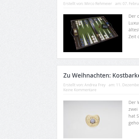
Erstellt von:
Mirco Rehmeier
am:
07. Febr
Der 
Luxur
ältes
Zeit 
Zu Weihnachten: Kostbarke
Erstellt von:
Andrea Frey
am:
11. Dezembe
Keine Kommentare
Der 
zwei
hat S
geho