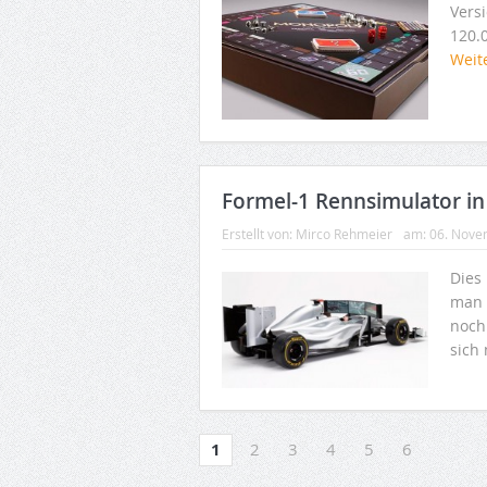
Versi
120.0
Weit
Formel-1 Rennsimulator i
Erstellt von:
Mirco Rehmeier
am:
06. Nove
Dies
man 
noch
sich
1
2
3
4
5
6