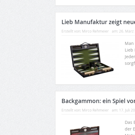
Lieb Manufaktur zeigt ne
Erstellt von:
Mirco Rehmeier
am:
26. März
Man 
Lieb
Jeder
sorgf
Backgammon: ein Spiel von
Erstellt von:
Mirco Rehmeier
am:
17. Juli 2
Das 
der 