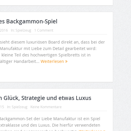
ues Backgammon-Spiel
 2016
In:
Spielzeug
1 Comment
sieht diesem luxuriösen Board direkt an, dass bei der
 Manufaktur mit Liebe zum Detail gearbeitet wird:
 kleine Teil des hochwertigen Spielbretts ist in
ältiger Handarbeit...
Weiterlesen
 Glück, Strategie und etwas Luxus
015
In:
Spielzeug
Keine Kommentare
Backgammon-Set der Liebe Manufaktur ist ein Spiel
Extraklasse und des Luxus. Die hierfür verwendeten