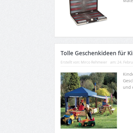
Mate
Tolle Geschenkideen für K
Erstellt von:
Mirco Rehmeier
am:
24. Febr
Kind
Gesc
und 