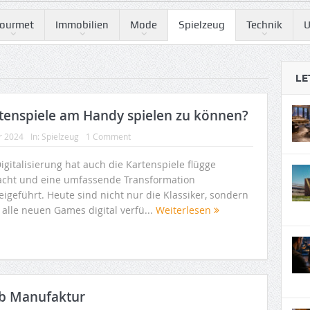
ourmet
Immobilien
Mode
Spielzeug
Technik
U
LE
tenspiele am Handy spielen zu können?
r 2024
In:
Spielzeug
1 Comment
igitalisierung hat auch die Kartenspiele flügge
cht und eine umfassende Transformation
igeführt. Heute sind nicht nur die Klassiker, sondern
 alle neuen Games digital verfü...
Weiterlesen
eb Manufaktur