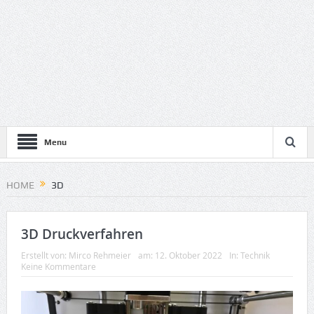
Menu
HOME
3D
3D Druckverfahren
Erstellt von:
Mirco Rehmeier
am:
12. Oktober 2022
In:
Technik
Keine Kommentare