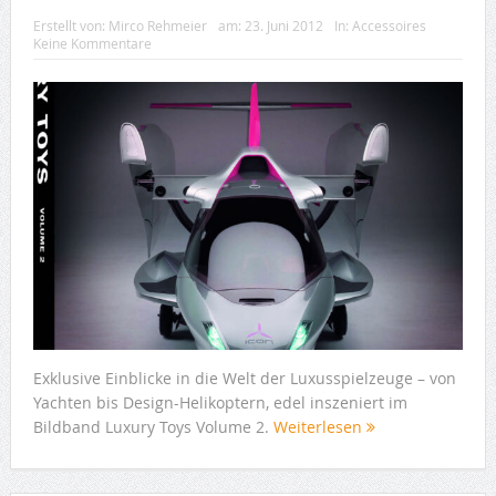
Erstellt von:
Mirco Rehmeier
am:
23. Juni 2012
In:
Accessoires
Keine Kommentare
Exklusive Einblicke in die Welt der Luxusspielzeuge – von
Yachten bis Design-Helikoptern, edel inszeniert im
Bildband Luxury Toys Volume 2.
Weiterlesen