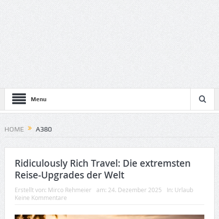
Menu
HOME
A380
Ridiculously Rich Travel: Die extremsten
Reise-Upgrades der Welt
Erstellt von:
Mirco Rehmeier
am:
24. Dezember 2025
In:
Urlaub
Keine Kommentare