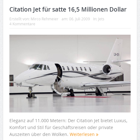
Citation Jet für satte 16,5 Millionen Dollar
Erstellt von:
Mirco Rehmeier
am:
06. Juli 2009
In:
Jets
4 Kommentare
Eleganz auf 11.000 Metern: Der Citation Jet bietet Luxus,
Komfort und Stil für Geschäftsreisen oder private
Auszeiten über den Wolken.
Weiterlesen