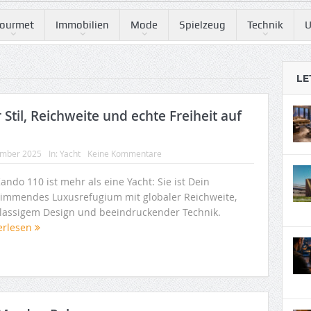
ourmet
Immobilien
Mode
Spielzeug
Technik
U
LE
Stil, Reichweite und echte Freiheit auf
ember 2025
In:
Yacht
Keine Kommentare
ando 110 ist mehr als eine Yacht: Sie ist Dein
immendes Luxusrefugium mit globaler Reichweite,
klassigem Design und beeindruckender Technik.
erlesen