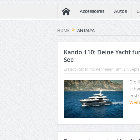
Accessoires
Autos
G
HOME
ANTALYA
Kando 110: Deine Yacht für 
See
Erstellt von:
Mirco Rehmeier
am:
24. Sept
Die K
schw
erst
Weit