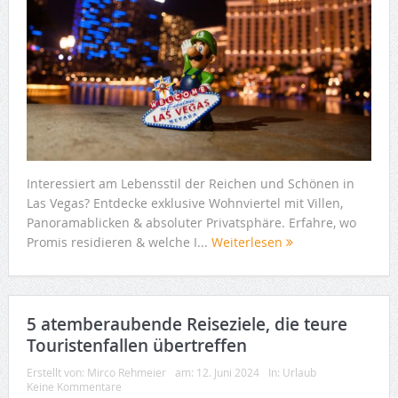
Interessiert am Lebensstil der Reichen und Schönen in
Las Vegas? Entdecke exklusive Wohnviertel mit Villen,
Panoramablicken & absoluter Privatsphäre. Erfahre, wo
Promis residieren & welche I...
Weiterlesen
5 atemberaubende Reiseziele, die teure
Touristenfallen übertreffen
Erstellt von:
Mirco Rehmeier
am:
12. Juni 2024
In:
Urlaub
Keine Kommentare