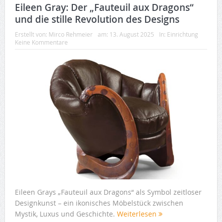
Eileen Gray: Der „Fauteuil aux Dragons“
und die stille Revolution des Designs
Erstellt von:
Mirco Rehmeier
am:
13. August 2025
In:
Einrichtung
Keine Kommentare
Eileen Grays „Fauteuil aux Dragons“ als Symbol zeitloser
Designkunst – ein ikonisches Möbelstück zwischen
Mystik, Luxus und Geschichte.
Weiterlesen