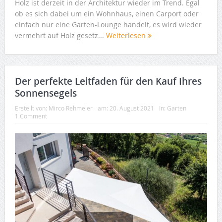
Holz ist derzeit in der Architektur wieder im Trend. Egal
ob es sich dabei um ein Wohnhaus, einen Carport oder
einfach nur eine Garten-Lounge handelt, es wird wieder
vermehrt auf Holz gesetz...
Weiterlesen
Der perfekte Leitfaden für den Kauf Ihres
Sonnensegels
Erstellt von:
Mirco Rehmeier
am:
20. August 2021
In:
Garten
1 Comment