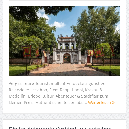
Vergiss teure Touristenfallen! Entdecke 5 günstige
Reiseziele: Lissabon, Siem Reap, Hanoi, Krakau &
Medellín. Erlebe Kultur, Abenteuer & Stadtflair zum
kleinen Preis. Authentische Reisen abs...
Weiterlesen