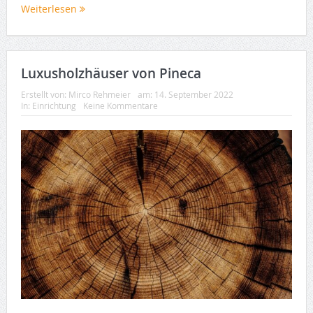
Weiterlesen
Luxusholzhäuser von Pineca
Erstellt von:
Mirco Rehmeier
am:
14. September 2022
In:
Einrichtung
Keine Kommentare