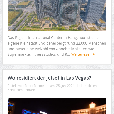
Das Regent International Center in Hangzhou ist eine
eigene Kleinstadt und beherbergt rund 22.000 Menschen
und bietet eine Vielzahl von Annehmlichkeiten wie
Supermärkte, Fitnessstudios und R...
Weiterlesen
Wo residiert der Jetset in Las Vegas?
Erstellt von:
Mirco Rehmeier
am:
25. Juni 2024
In:
Immobilien
Keine Kommentare