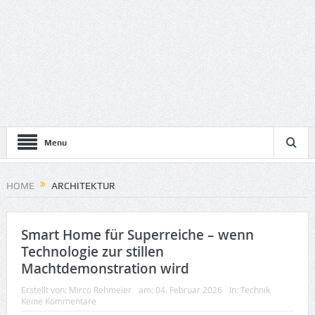
Menu
HOME
ARCHITEKTUR
Smart Home für Superreiche – wenn
Technologie zur stillen
Machtdemonstration wird
Erstellt von:
Mirco Rehmeier
am:
04. Februar 2026
In:
Technik
Keine Kommentare