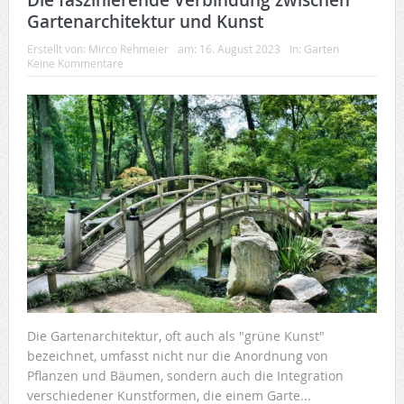
Die faszinierende Verbindung zwischen
Gartenarchitektur und Kunst
Erstellt von:
Mirco Rehmeier
am:
16. August 2023
In:
Garten
Keine Kommentare
Die Gartenarchitektur, oft auch als "grüne Kunst"
bezeichnet, umfasst nicht nur die Anordnung von
Pflanzen und Bäumen, sondern auch die Integration
verschiedener Kunstformen, die einem Garte...