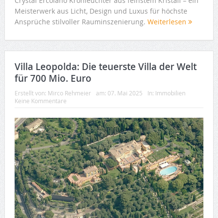
Crystal Ercolano Kronleuchter aus feinstem Kristall – ein
Meisterwerk aus Licht, Design und Luxus für höchste
Ansprüche stilvoller Rauminszenierung.
Weiterlesen
Villa Leopolda: Die teuerste Villa der Welt
für 700 Mio. Euro
Erstellt von:
Mirco Rehmeier
am:
07. Mai 2025
In:
Immobilien
Keine Kommentare