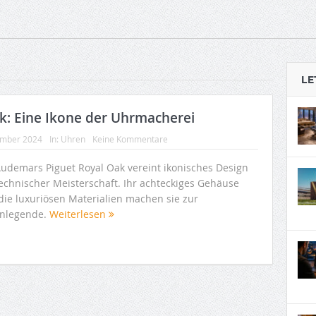
LE
k: Eine Ikone der Uhrmacherei
ember 2024
In:
Uhren
Keine Kommentare
Audemars Piguet Royal Oak vereint ikonisches Design
technischer Meisterschaft. Ihr achteckiges Gehäuse
die luxuriösen Materialien machen sie zur
nlegende.
Weiterlesen