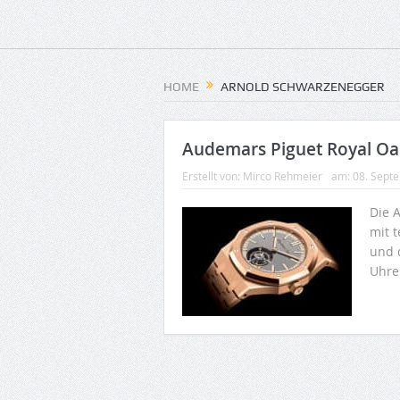
HOME
ARNOLD SCHWARZENEGGER
Audemars Piguet Royal Oa
Erstellt von:
Mirco Rehmeier
am:
08. Sept
Die 
mit 
und 
Uhre