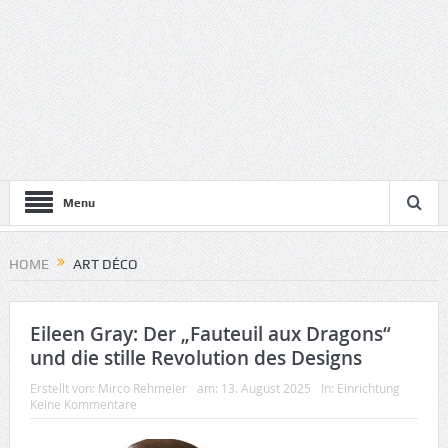
Menu
HOME
ART DÉCO
Eileen Gray: Der „Fauteuil aux Dragons“
und die stille Revolution des Designs
Erstellt von:
Mirco Rehmeier
am:
13. August 2025
In:
Einrichtung
Keine Kommentare