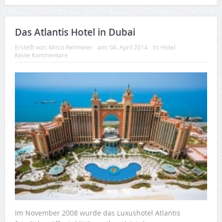
Das Atlantis Hotel in Dubai
Erstellt von:
Mirco Rehmeier
am:
04. April 2014
In:
Hotel
Keine Kommentare
Im November 2008 wurde das Luxushotel Atlantis