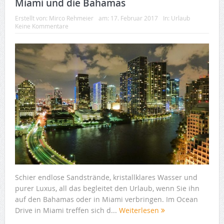
Miami und die Bahamas
Erstellt von:
Mirco Rehmeier
am:
17. Februar 2017
In:
Urlaub
Keine Kommentare
Schier endlose Sandstrände, kristallklares Wasser und
purer Luxus, all das begleitet den Urlaub, wenn Sie ihn
auf den Bahamas oder in Miami verbringen. Im Ocean
Drive in Miami treffen sich d...
Weiterlesen