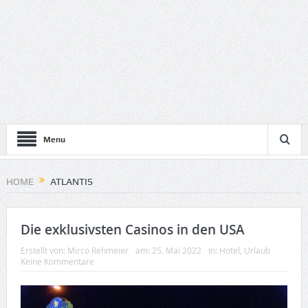
Menu
HOME
ATLANTIS
Die exklusivsten Casinos in den USA
Erstellt von:
Mirco Rehmeier
am:
25. Mai 2022
In:
Hotel
,
Urlaub
Keine Kommentare