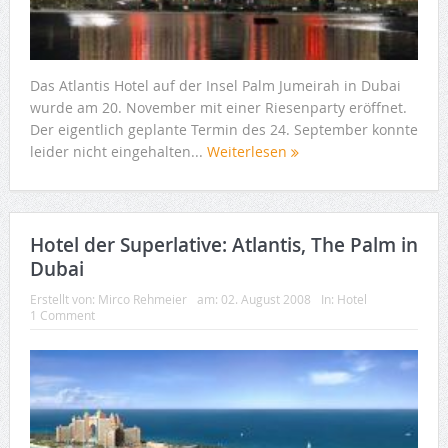
Das Atlantis Hotel auf der Insel Palm Jumeirah in Dubai
wurde am 20. November mit einer Riesenparty eröffnet.
Der eigentlich geplante Termin des 24. September konnte
leider nicht eingehalten...
Weiterlesen
Hotel der Superlative: Atlantis, The Palm in
Dubai
Erstellt von:
Mirco Rehmeier
am:
02. August 2008
In:
Hotel
1 Comment