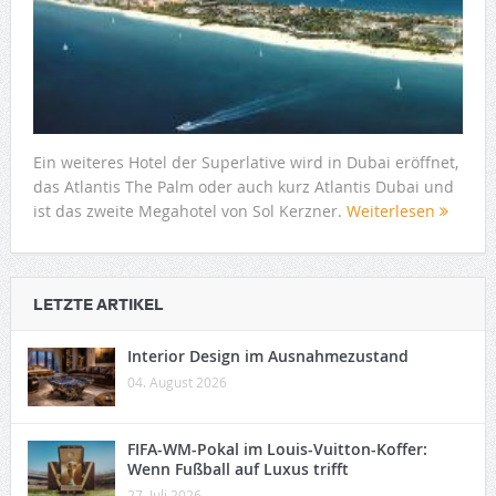
Ein weiteres Hotel der Superlative wird in Dubai eröffnet,
das Atlantis The Palm oder auch kurz Atlantis Dubai und
ist das zweite Megahotel von Sol Kerzner.
Weiterlesen
LETZTE ARTIKEL
Interior Design im Ausnahmezustand
04. August 2026
FIFA-WM-Pokal im Louis-Vuitton-Koffer:
Wenn Fußball auf Luxus trifft
27. Juli 2026