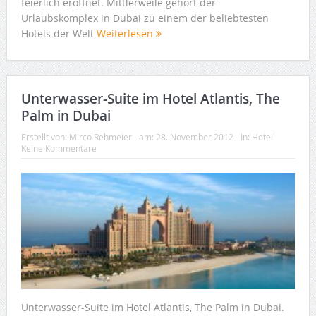
feierlich eröffnet. Mittlerweile gehört der
Urlaubskomplex in Dubai zu einem der beliebtesten
Hotels der Welt
Weiterlesen
Unterwasser-Suite im Hotel Atlantis, The
Palm in Dubai
Erstellt von:
Mirco Rehmeier
am:
28. November 2012
In:
Hotel
Keine Kommentare
Unterwasser-Suite im Hotel Atlantis, The Palm in Dubai.