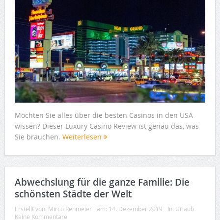
Möchten Sie alles über die besten Casinos in den USA
wissen? Dieser Luxury Casino Review ist genau das, was
Sie brauchen.
Weiterlesen
Abwechslung für die ganze Familie: Die
schönsten Städte der Welt
Erstellt von:
Mirco Rehmeier
am:
14. Dezember 2019
In:
Urlaub
Keine Kommentare