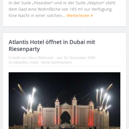
In der Suite „Poseidon“ und in der Suite „Neptun“ steht
dem Gast eine Wohnfläche von 165 m² zur Verfügung.
Eine Nacht in einer solchen...
Weiterlesen
Atlantis Hotel öffnet in Dubai mit
Riesenparty
Erstellt von:
Mirco Rehmeier
am:
30. November 2008
In:
Aktuelles
,
Hotel
Keine Kommentare