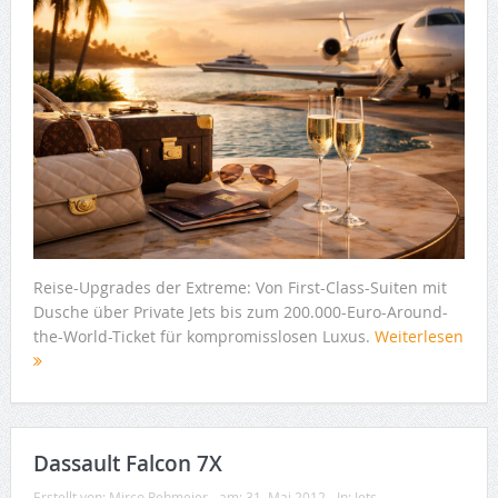
Reise-Upgrades der Extreme: Von First-Class-Suiten mit
Dusche über Private Jets bis zum 200.000-Euro-Around-
the-World-Ticket für kompromisslosen Luxus.
Weiterlesen
Dassault Falcon 7X
Erstellt von:
Mirco Rehmeier
am:
31. Mai 2012
In:
Jets