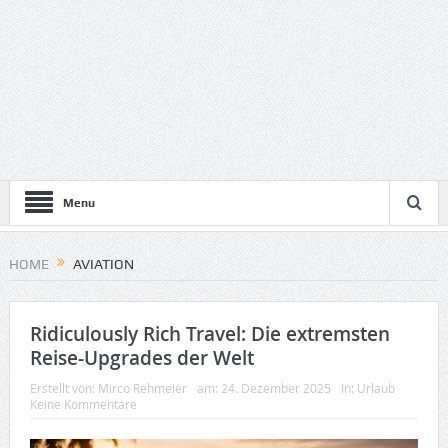
Menu
HOME
AVIATION
Ridiculously Rich Travel: Die extremsten
Reise-Upgrades der Welt
Erstellt von:
Mirco Rehmeier
am:
24. Dezember 2025
In:
Urlaub
Keine Kommentare