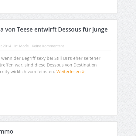
ta von Teese entwirft Dessous für junge
st 2014
In:
Mode
Keine Kommentare
wenn der Begriff sexy bei Still BH's eher seltener
treffen war, sind diese Dessous von Destination
rnity wirklich vom feinsten.
Weiterlesen
uommo