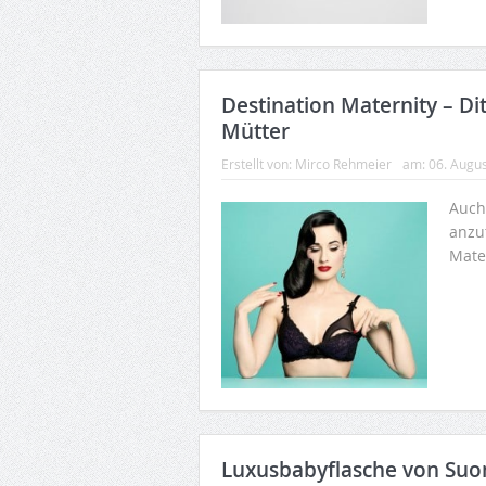
Destination Maternity – Di
Mütter
Erstellt von:
Mirco Rehmeier
am:
06. Augu
Auch 
anzu
Mate
Luxusbabyflasche von S