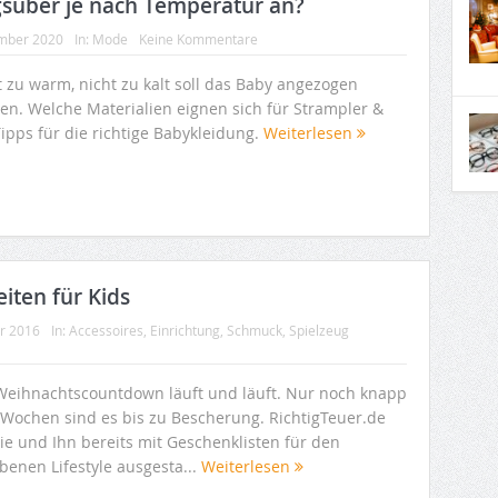
agsüber je nach Temperatur an?
mber 2020
In:
Mode
Keine Kommentare
t zu warm, nicht zu kalt soll das Baby angezogen
en. Welche Materialien eignen sich für Strampler &
ipps für die richtige Babykleidung.
Weiterlesen
iten für Kids
r 2016
In:
Accessoires
,
Einrichtung
,
Schmuck
,
Spielzeug
Weihnachtscountdown läuft und läuft. Nur noch knapp
 Wochen sind es bis zu Bescherung. RichtigTeuer.de
ie und Ihn bereits mit Geschenklisten für den
benen Lifestyle ausgesta...
Weiterlesen