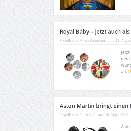
Royal Baby – jetzt auch a
Erstellt von:
Mirco Rehmeier
am:
11. Augu
Jetz
des 
wund
an.
W
Aston Martin bringt einen
Erstellt von:
Patricia C
am:
26. März 2013
Asto