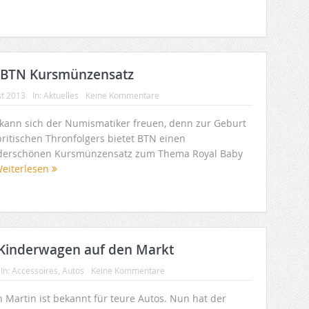
ls BTN Kursmünzensatz
st 2013
In:
Aktuelles
Keine Kommentare
t kann sich der Numismatiker freuen, denn zur Geburt
britischen Thronfolgers bietet BTN einen
erschönen Kursmünzensatz zum Thema Royal Baby
eiterlesen
 Kinderwagen auf den Markt
In:
Accessoires
,
Autos
Keine Kommentare
n Martin ist bekannt für teure Autos. Nun hat der