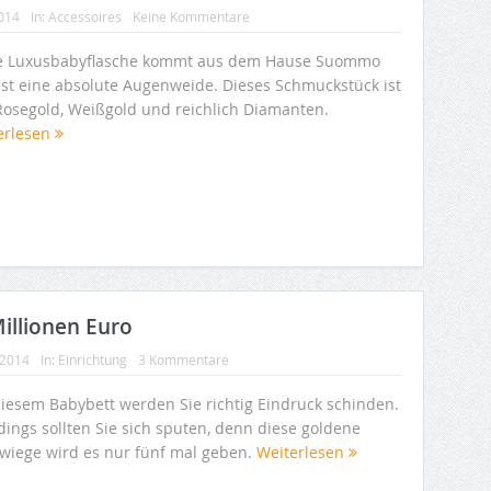
2014
In:
Accessoires
Keine Kommentare
e Luxusbabyflasche kommt aus dem Hause Suommo
ist eine absolute Augenweide. Dieses Schmuckstück ist
Rosegold, Weißgold und reichlich Diamanten.
erlesen
illionen Euro
 2014
In:
Einrichtung
3 Kommentare
diesem Babybett werden Sie richtig Eindruck schinden.
dings sollten Sie sich sputen, denn diese goldene
wiege wird es nur fünf mal geben.
Weiterlesen