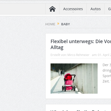
Accessoires
Autos
G
HOME
BABY
Flexibel unterwegs: Die Vo
Alltag
Erstellt von:
Mirco Rehmeier
am:
01. April
Der 3
drin
Spor
Zeit.