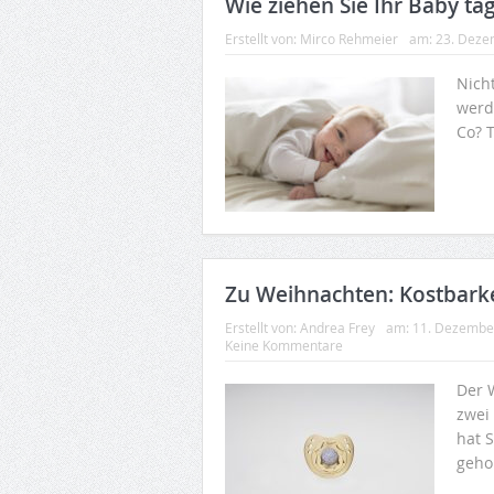
Wie ziehen Sie Ihr Baby t
Erstellt von:
Mirco Rehmeier
am:
23. Deze
Nich
werd
Co? T
Zu Weihnachten: Kostbarke
Erstellt von:
Andrea Frey
am:
11. Dezembe
Keine Kommentare
Der 
zwei
hat S
geho