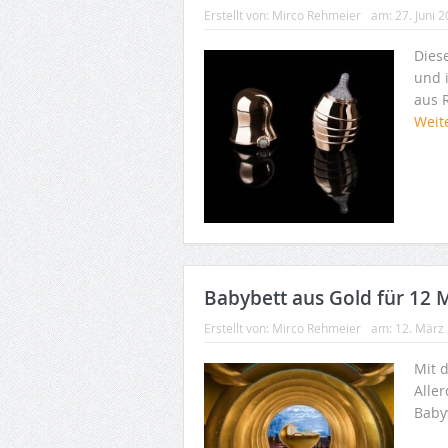
Erstellt von:
Mirco Rehmeier
am:
27. Juni 
Dies
und 
aus 
Weit
Babybett aus Gold für 12 M
Erstellt von:
Mirco Rehmeier
am:
12. März
Mit 
Aller
Baby