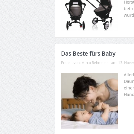
Hers
betr
wurd
Das Beste fürs Baby
Erstellt von:
Mirco Rehmeier
am:
13. Nove
Alle
Daun
eine
Handa