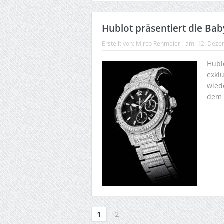
Hublot präsentiert die Bab
Erstellt von:
Mirco Rehmeier
am:
12. Deze
Hubl
exkl
wied
dem 
1
2