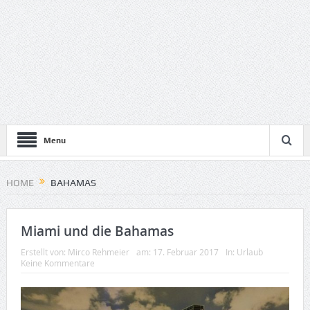
Menu
HOME
BAHAMAS
Miami und die Bahamas
Erstellt von:
Mirco Rehmeier
am:
17. Februar 2017
In:
Urlaub
Keine Kommentare