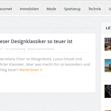
ourmet
Immobilien
Mode
Spielzeug
Technik
U
LE
ser Designklassiker so teuer ist
017
In:
Einrichtung
Keine Kommentare
Barcelona Chair ist Designikone, Luxus-Sessel und
hrter Klassiker. Aber was macht ihn so besonders und
chtig teuer?
Weiterlesen