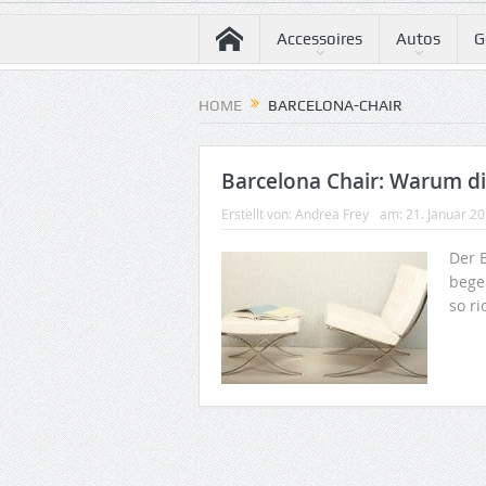
Accessoires
Autos
G
HOME
BARCELONA-CHAIR
Barcelona Chair: Warum die
Erstellt von:
Andrea Frey
am:
21. Januar 2
Der 
bege
so ri