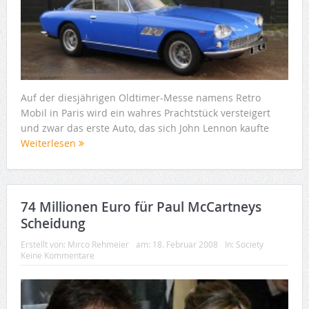
Auf der diesjährigen Oldtimer-Messe namens Retro
Mobil in Paris wird ein wahres Prachtstück versteigert
und zwar das erste Auto, das sich John Lennon kaufte
Weiterlesen
74 Millionen Euro für Paul McCartneys
Scheidung
Erstellt von:
Mirco Rehmeier
am:
18. Februar 2008
In:
Society
Keine Kommentare