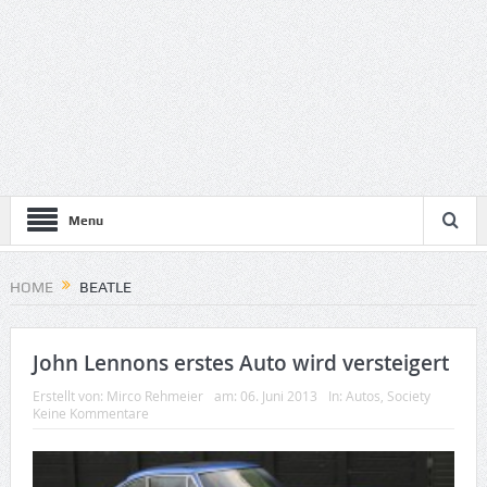
Menu
HOME
BEATLE
John Lennons erstes Auto wird versteigert
Erstellt von:
Mirco Rehmeier
am:
06. Juni 2013
In:
Autos
,
Society
Keine Kommentare