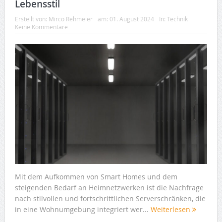
Lebensstil
Erstellt von:
Mirco Rehmeier
am:
01. August 2024
In:
Technik
Keine Kommentare
Mit dem Aufkommen von Smart Homes und dem
steigenden Bedarf an Heimnetzwerken ist die Nachfrage
nach stilvollen und fortschrittlichen Serverschränken, die
in eine Wohnumgebung integriert wer...
Weiterlesen