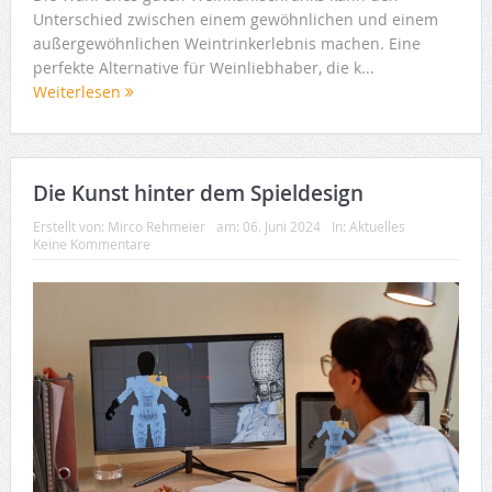
Unterschied zwischen einem gewöhnlichen und einem
außergewöhnlichen Weintrinkerlebnis machen. Eine
perfekte Alternative für Weinliebhaber, die k...
Weiterlesen
Die Kunst hinter dem Spieldesign
Erstellt von:
Mirco Rehmeier
am:
06. Juni 2024
In:
Aktuelles
Keine Kommentare