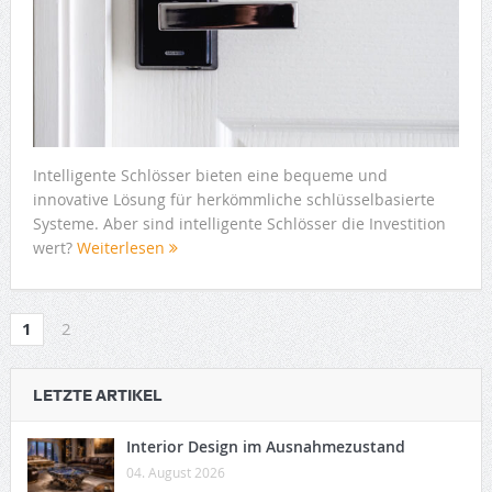
Intelligente Schlösser bieten eine bequeme und
innovative Lösung für herkömmliche schlüsselbasierte
Systeme. Aber sind intelligente Schlösser die Investition
wert?
Weiterlesen
1
2
LETZTE ARTIKEL
Interior Design im Ausnahmezustand
04. August 2026