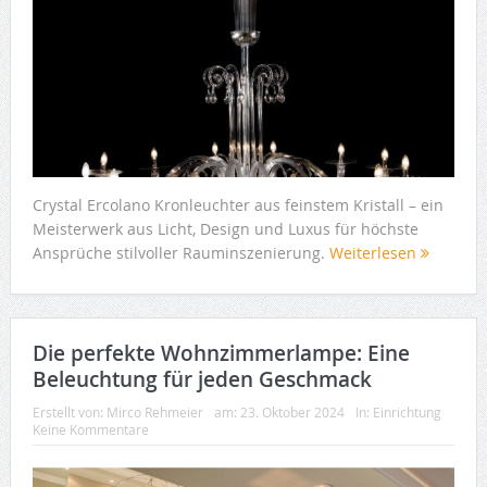
Crystal Ercolano Kronleuchter aus feinstem Kristall – ein
Meisterwerk aus Licht, Design und Luxus für höchste
Ansprüche stilvoller Rauminszenierung.
Weiterlesen
Die perfekte Wohnzimmerlampe: Eine
Beleuchtung für jeden Geschmack
Erstellt von:
Mirco Rehmeier
am:
23. Oktober 2024
In:
Einrichtung
Keine Kommentare