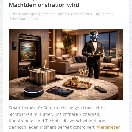
Machtdemonstration wird
Erstellt von:
Mirco Rehmeier
am:
04. Februar 2026
In:
Technik
Keine Kommentare
Smart Homes für Superreiche zeigen Luxus ohne
Sichtbarkeit: KI-Butler, unsichtbare Sicherheit,
Kunstroboter und Technik, die verschwindet und
dennoch jeden Moment perfekt kontrolliert.
Weiterlesen