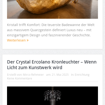
Kristall trifft Komfort: Die teuerste Badewanne der Welt
aus massivem Quarzgestein definiert Luxus neu – mit
einzigartigem Design und faszinierender Geschichte.
Weiterlesen
Der Crystal Ercolano Kronleuchter – Wenn
Licht zum Kunstwerk wird
Erstellt von:
Mirco Rehmeier
am:
21. Mai 2025
In:
Einrichtung
Keine Kommentare