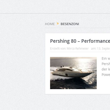
HOME
BESENZONI
Pershing 80 – Performance 
Erstellt von:
Mirco Rehmeier
am:
13. Sept
Ein w
Pers
der k
Power