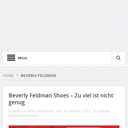
Menu
HOME
BEVERLY FELDMAN
Beverly Feldman Shoes – Zu viel ist nicht
genug
Erstellt von:
Mirco Rehmeier
am:
24. Oktober 2012
In:
Schuhe
Keine Kommentare