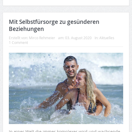
Mit Selbstfürsorge zu gesünderen
Beziehungen
Erstellt von:
Mirco Rehmeier
am:
03. August 2020
In:
Aktuelles
1 Comment
In einer Welt die immer komplexer wird und wachsende