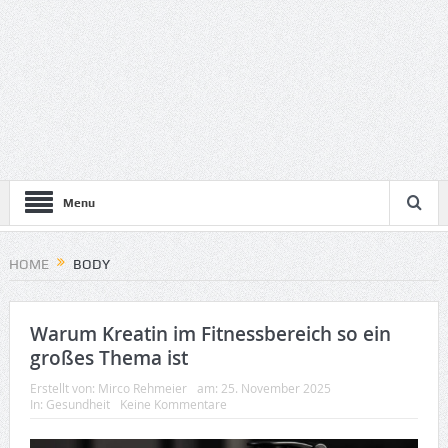
Menu
HOME
BODY
Warum Kreatin im Fitnessbereich so ein
großes Thema ist
Erstellt von:
Mirco Rehmeier
am:
25. November 2025
In:
Gesundheit
Keine Kommentare