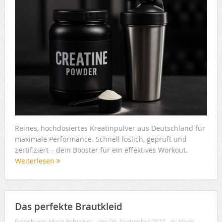
Reines, hochdosiertes Kreatinpulver aus Deutschland für
maximale Performance. Schnell löslich, geprüft und
zertifiziert – dein Booster für ein effektives Workout.
Weiterlesen
Das perfekte Brautkleid
Erstellt von:
Mirco Rehmeier
am:
09. September 2022
In:
Mode