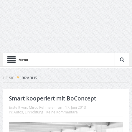
Menu
HOME
BRABUS
Smart kooperiert mit BoConcept
Erstellt von:
Mirco Rehmeier
am:
17. Juni 2013
In:
Autos
,
Einrichtung
Keine Kommentare