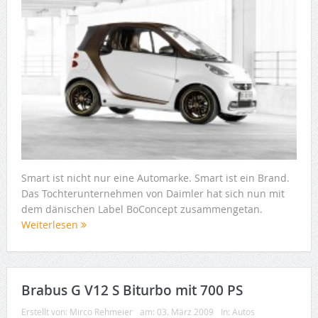
Smart ist nicht nur eine Automarke. Smart ist ein Brand.
Das Tochterunternehmen von Daimler hat sich nun mit
dem dänischen Label BoConcept zusammengetan.
Weiterlesen
Brabus G V12 S Biturbo mit 700 PS
Erstellt von:
Mirco Rehmeier
am:
03. März 2009
In:
Autos