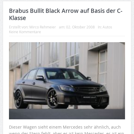
Brabus Bullit Black Arrow auf Basis der C-
Klasse
Erstellt von:
Mirco Rehmeier
am:
02. Oktober 2008
In:
Autos
Keine Kommentare
Dieser Wagen sieht einem Mercedes sehr ähnlich, auch
wenn der Stern fehlt, aber es ist kein Mercedes, es ist ein