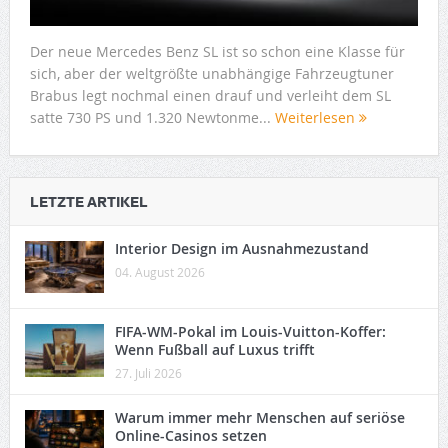
Der neue Mercedes Benz SL ist so schon eine Klasse für
sich, aber der weltgrößte unabhängige Fahrzeugtuner
Brabus legt nochmal einen drauf und verleiht dem SL
satte 730 PS und 1.320 Newtonme...
Weiterlesen
LETZTE ARTIKEL
Interior Design im Ausnahmezustand
04. August 2026
FIFA-WM-Pokal im Louis-Vuitton-Koffer:
Wenn Fußball auf Luxus trifft
27. Juli 2026
Warum immer mehr Menschen auf seriöse
Online-Casinos setzen