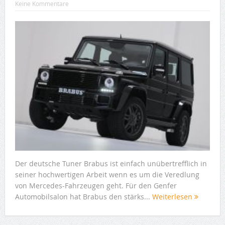
Keine Kommentare
Der deutsche Tuner Brabus ist einfach unübertrefflich in
seiner hochwertigen Arbeit wenn es um die Veredlung
von Mercedes-Fahrzeugen geht. Für den Genfer
Automobilsalon hat Brabus den stärks...
Weiterlesen