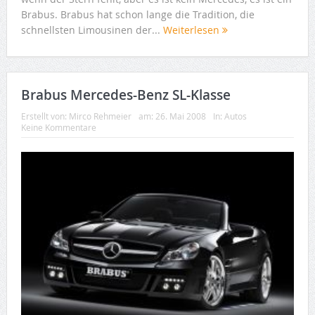
Brabus. Brabus hat schon lange die Tradition, die
schnellsten Limousinen der...
Weiterlesen
Brabus Mercedes-Benz SL-Klasse
Erstellt von:
Mirco Rehmeier
am:
26. Mai 2008
In:
Autos
Keine Kommentare