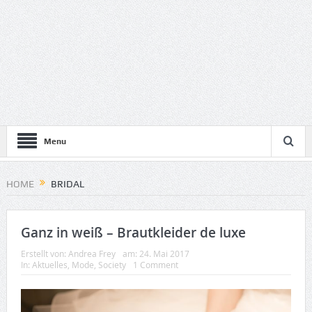
Menu
HOME
BRIDAL
Ganz in weiß – Brautkleider de luxe
Erstellt von:
Andrea Frey
am:
24. Mai 2017
In:
Aktuelles
,
Mode
,
Society
1 Comment