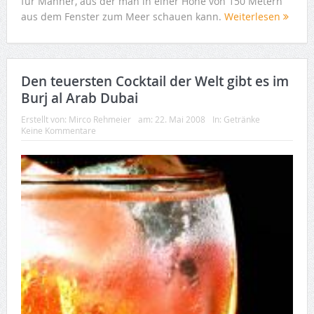
für Männer, aus der man in einer Höhe von 150 Metern
aus dem Fenster zum Meer schauen kann.
Weiterlesen
Den teuersten Cocktail der Welt gibt es im
Burj al Arab Dubai
Erstellt von:
Mirco Rehmeier
am:
22. Mai 2008
In:
Getränke
Keine Kommentare