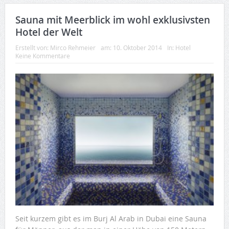
Sauna mit Meerblick im wohl exklusivsten
Hotel der Welt
Erstellt von:
Mirco Rehmeier
am:
10. Oktober 2014
In:
Hotel
Keine Kommentare
Seit kurzem gibt es im Burj Al Arab in Dubai eine Sauna