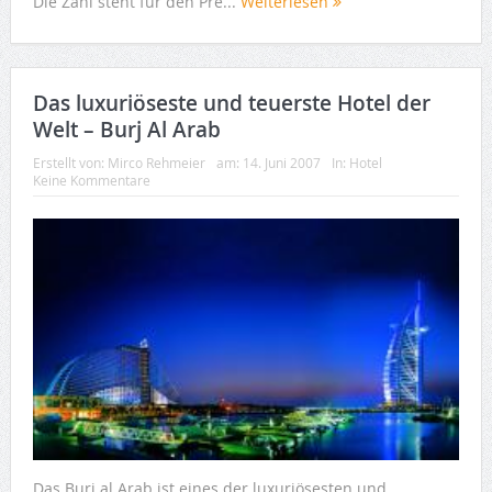
Die Zahl steht für den Pre...
Weiterlesen
Das luxuriöseste und teuerste Hotel der
Welt – Burj Al Arab
Erstellt von:
Mirco Rehmeier
am:
14. Juni 2007
In:
Hotel
Keine Kommentare
Das Burj al Arab ist eines der luxuriösesten und