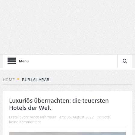
Menu
HOME
BURJ AL ARAB
Luxuriös übernachten: die teuersten
Hotels der Welt
Erstellt von:
Mirco Rehmeier
am:
06. August 2022
In:
Hotel
Keine Kommentare