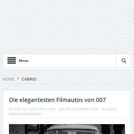
Menu
HOME
CABRIO
Die elegantesten Filmautos von 007
Erstellt von:
Mirco Rehmeier
am:
02. Dezember 2021
In:
Autos
Keine Kommentare