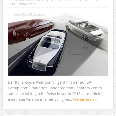
Keine Kommentare
Der Rolls-Royce Phantom VII geht mit der auf 50
Exemplaren limitierten Sonderedition Phantom Zenith
auf seine letzte große Reise bevor in 2018 vermutlich
eine neue Version in einer völlig ne...
Weiterlesen