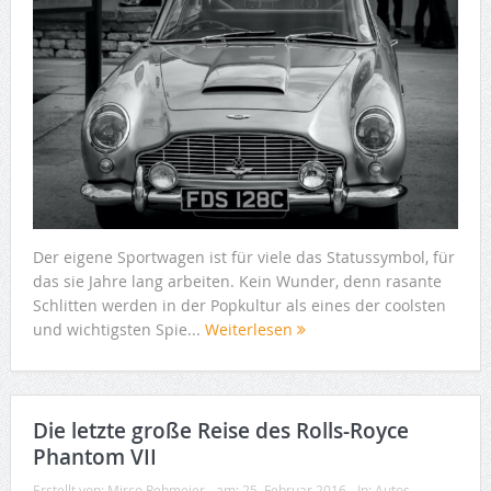
Der eigene Sportwagen ist für viele das Statussymbol, für
das sie Jahre lang arbeiten. Kein Wunder, denn rasante
Schlitten werden in der Popkultur als eines der coolsten
und wichtigsten Spie...
Weiterlesen
Die letzte große Reise des Rolls-Royce
Phantom VII
Erstellt von:
Mirco Rehmeier
am:
25. Februar 2016
In:
Autos