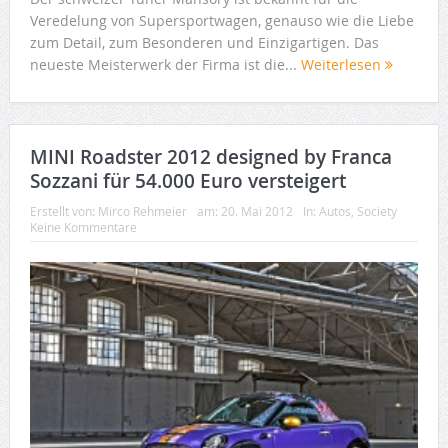
Veredelung von Supersportwagen, genauso wie die Liebe
zum Detail, zum Besonderen und Einzigartigen. Das
neueste Meisterwerk der Firma ist die...
Weiterlesen
MINI Roadster 2012 designed by Franca
Sozzani für 54.000 Euro versteigert
Erstellt von:
Mirco Rehmeier
am:
20. Mai 2012
In:
Autos
,
Society
Keine Kommentare