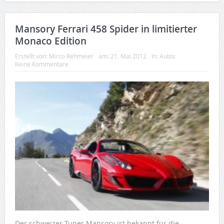
Mansory Ferrari 458 Spider in limitierter
Monaco Edition
Erstellt von:
Mirco Rehmeier
am:
21. Mai 2012
In:
Autos
Keine Kommentare
Der schweizer Tuner Mansory ist bekannt für die