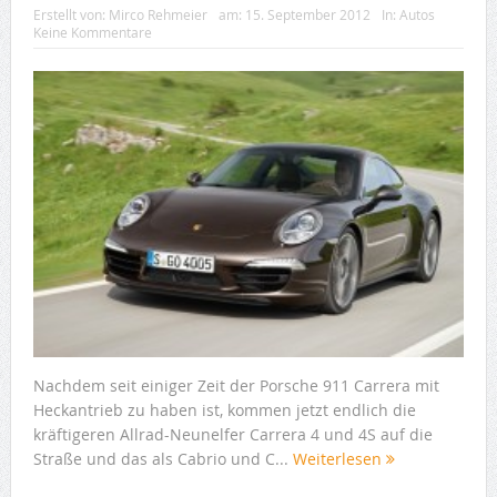
Erstellt von:
Mirco Rehmeier
am:
15. September 2012
In:
Autos
Keine Kommentare
Nachdem seit einiger Zeit der Porsche 911 Carrera mit
Heckantrieb zu haben ist, kommen jetzt endlich die
kräftigeren Allrad-Neunelfer Carrera 4 und 4S auf die
Straße und das als Cabrio und C...
Weiterlesen