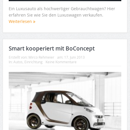
Ein Luxusauto als hochwertiger Gebrauchtwagen? Hier
erfahren Sie wie Sie den Luxuswagen verkaufen.
Weiterlesen
Smart kooperiert mit BoConcept
Erstellt von:
Mirco Rehmeier
am:
17. Juni 2013
In:
Autos
,
Einrichtung
Keine Kommentare