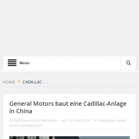
Menu
HOME
CADILLAC
General Motors baut eine Cadillac-Anlage
in China
Erstellt von:
Mirco Rehmeier
am:
13. Juni 2013
In:
Aktuelles
,
Autos
Keine Kommentare