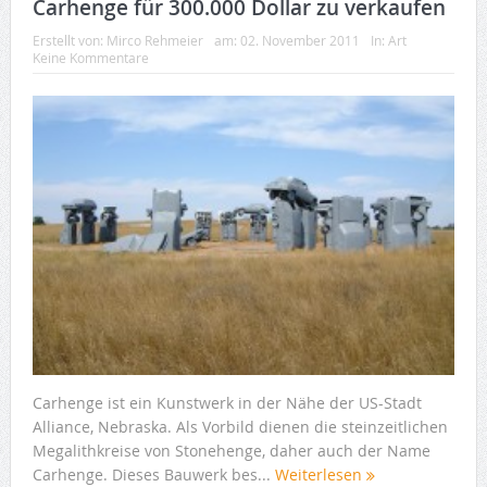
Carhenge für 300.000 Dollar zu verkaufen
Erstellt von:
Mirco Rehmeier
am:
02. November 2011
In:
Art
Keine Kommentare
Carhenge ist ein Kunstwerk in der Nähe der US-Stadt
Alliance, Nebraska. Als Vorbild dienen die steinzeitlichen
Megalithkreise von Stonehenge, daher auch der Name
Carhenge. Dieses Bauwerk bes...
Weiterlesen