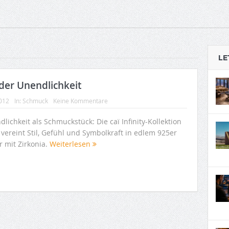
LE
der Unendlichkeit
2012
In:
Schmuck
Keine Kommentare
lichkeit als Schmuckstück: Die caï Infinity-Kollektion
vereint Stil, Gefühl und Symbolkraft in edlem 925er
r mit Zirkonia.
Weiterlesen