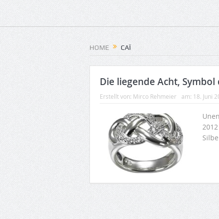
HOME
CAÏ
Die liegende Acht, Symbol 
Erstellt von:
Mirco Rehmeier
am:
18. Juni 
Unend
2012 
Silbe