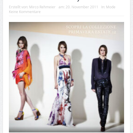
Erstellt von:
Mirco Rehmeier
am:
20. November 2011
In:
Mode
Keine Kommentare