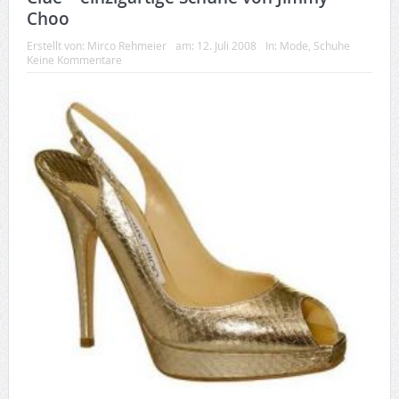
Choo
Erstellt von:
Mirco Rehmeier
am:
12. Juli 2008
In:
Mode
,
Schuhe
Keine Kommentare