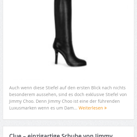
Auch wenn diese Stiefel auf den ersten Blick nach nichts
besonderem aussehen, sind es doch exklusive Stiefel von
Jimmy Choo. Denn Jimmy Choo ist eine der führenden
Luxusmarken wenn es um Dam...
Weiterlesen
Clue – einzigartige Schuhe von Jimmy