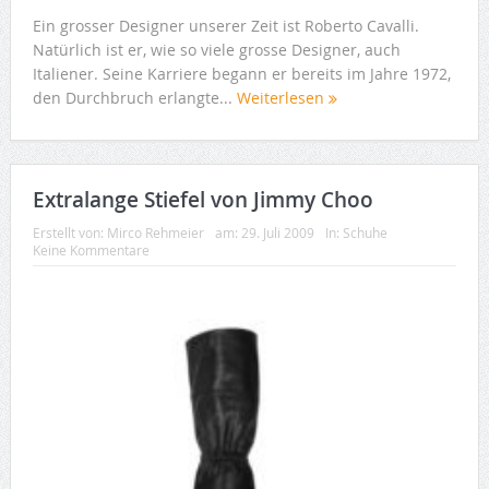
Ein grosser Designer unserer Zeit ist Roberto Cavalli.
Natürlich ist er, wie so viele grosse Designer, auch
Italiener. Seine Karriere begann er bereits im Jahre 1972,
den Durchbruch erlangte...
Weiterlesen
Extralange Stiefel von Jimmy Choo
Erstellt von:
Mirco Rehmeier
am:
29. Juli 2009
In:
Schuhe
Keine Kommentare