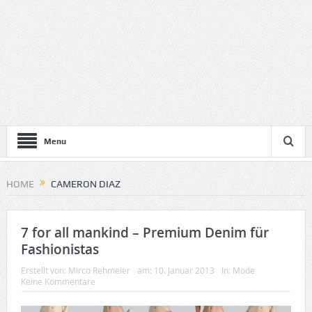
Menu
HOME
CAMERON DIAZ
7 for all mankind – Premium Denim für
Fashionistas
Erstellt von:
Mirco Rehmeier
am:
10. Januar 2013
In:
Mode
Keine Kommentare